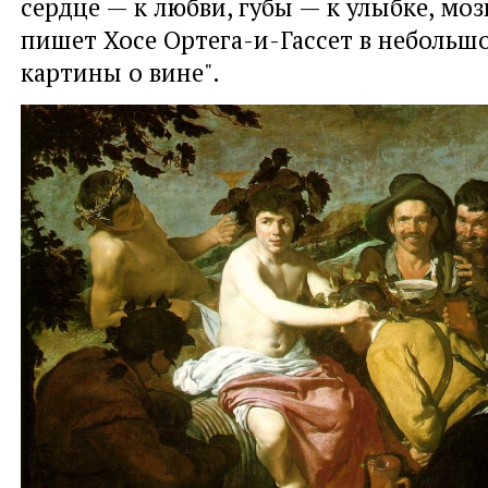
сердце — к любви, губы — к улыбке, мозг
пишет Хосе Ортега-и-Гассет в небольшо
картины о вине".