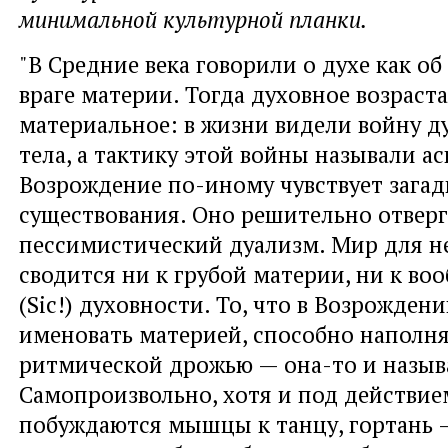
минимальной культурной планки.
"В Средние века говорили о духе как об
враге материи. Тогда духовное возраста
материальное: в жизни видели войну 
тела, а тактику этой войны называли а
Возрождение по-иному чувствует загад
существования. Оно решительно отверг
пессимистический дуализм. Мир для не
сводится ни к грубой материи, ни к во
(Sic!) духовности. То, что в Возрождени
именовать материей, способно наполн
ритмической дрожью — она-то и назыв
Самопроизвольно, хотя и под действие
побуждаются мышцы к танцу, гортань —