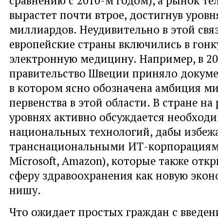
сравнению с 2010-м годом), a рынок т
вырастет почти втрое, достигнув уровн
миллиардов. Неудивительно в этой свя
европейские страны включились в гонк
электронную медицину. Например, в 20
правительство Швеции приняло докуме
в котором ясно обозначена амбиция м
первенства в этой области. В стране на
уровнях активно обсуждается необходи
национальных технологий, дабы избеж
транснациональными ИТ-корпорациями
Microsoft, Amazon), которые также отк
сферу здравоохранения как новyю эко
нишу.
Что ожидает простых граждан с введе