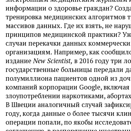
информации о здоровье граждан? Созд
тренировка медицинских алгоритмов т
массивов данных. Где их взять, не нар
принципов медицинской практики? Уж
случаи перекачки данных коммерческ
организациям. Например, как сообщил
издание
New Scientis
t
,
в 2016 году три л
государственные больницы передали д
полумиллиона пациентов одной из до
компаний корпорации Google, включа
злоупотреблении наркотиками, абортах
В Швеции аналогичный случай зафиксир
году, когда данные о более тысячи кли
операции попали, по якобы исследоват
соглашению, в распоряжение иностран