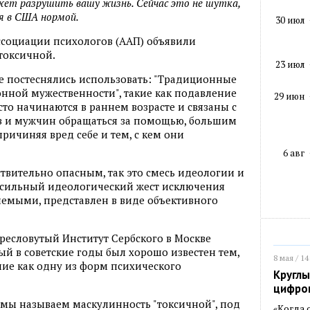
ет разрушить вашу жизнь. Сейчас это не шутка,
ся в США нормой.
30 июл
социации психологов (ААП) объявили
токсичной.
23 июл
не постеснялись использовать: "Традиционные
нной мужественности", такие как подавление
29 июн
сто начинаются в раннем возрасте и связаны с
в и мужчин обращаться за помощью, большим
причиняя вред себе и тем, с кем они
6 авг
ствительно опасным, так это смесь идеологии и
 сильный идеологический жест исключения
емыми, представлен в виде объективного
ресловутый Институт Сербского в Москве
ый в советские годы был хорошо известен тем,
8 мая / 14
ие как одну из форм психического
Круглы
цифро
а мы называем маскулинность "токсичной", под
«Когда