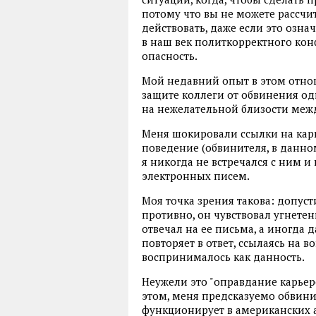
потому что вы не можете рассчи
действовать, даже если это озна
в наш век политкорректного кон
опасность.
Мой недавний опыт в этом отнош
защите коллеги от обвинения одн
на нежелательной близости меж
Меня шокировали ссылки на кар
поведение (обвинителя, в данно
я никогда не встречался с ним и
электронных писем.
Моя точка зрения такова: допусти
противно, он чувствовал угнетен
отвечал на ее письма, а иногда
повторяет в ответ, ссылаясь на в
воспринималось как данность.
Неужели это "оправдание карьер
этом, меня предсказуемо обвини
функционирует в американских а