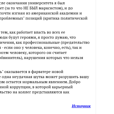
после окончания университета я был
т (за то что НЕ БЫЛ марксистом), и до
 почти изгнан из американской академии и
"проблемных" позиций (критика политической
тем, как работает власть во всех ее
юди будут героями, я просто думаю, что
ичения, как профессиональные (предательство
 если оно у человека, конечно, есть), так и
сем человеку, которого он считает
 обвинитель), нарушения которых что нельзя
ь" оказывается в фарватере новой
е одна неудачная шутка может разрушить вашу
изм остается нормальным явлением. Добро
нной коррупции, в которой карьерный
ьство на коллег представляются как
Источник