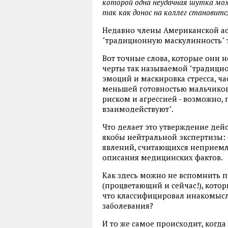
которой одна неудачная шутка мож
так как донос на коллег становит
Недавно члены Американской ас
"традиционную маскулинность" 
Вот точные слова, которые они 
черты так называемой "традицио
эмоций и маскировка стресса, ча
меньшей готовностью мальчико
риском и агрессией - возможно, 
взаимодействуют".
Что делает это утверждение дей
якобы нейтральной экспертизы:
явлений, считающихся неприемл
описания медицинских фактов.
Как здесь можно не вспомнить п
(процветающий и сейчас!), котор
что классифицировал инакомысл
заболевания?
И то же самое происходит, когд