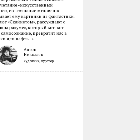
очетание «искусственный
кт», его сознание мгновенно
вает ему картинки из фантастики.
ают «Скайнетом», рассуждают о
ом разуме», который вот-вот
 самосознание, превратит нас в
ки или нефть...»
Антон
Николаев
художник, куратор