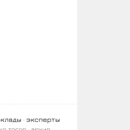
оклады
эксперты
ко тэгов
архив