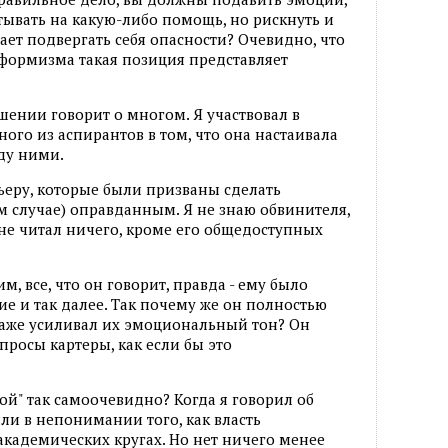
тывать на какую-либо помощь, но рискнуть и
чает подвергать себя опасности? Очевидно, что
формизма такая позиция представляет
ении говорит о многом. Я участвовал в
ого из аспирантов в том, что она настаивала
ду ними.
ьеру, которые были призваны сделать
м случае) оправданным. Я не знаю обвинителя,
 не читал ничего, кроме его общедоступных
м, все, что он говорит, правда - ему было
ие и так далее. Так почему же он полностью
 даже усиливал их эмоциональный тон? Он
опросы картеры, как если бы это
ой" так самоочевидно? Когда я говорил об
ли в непонимании того, как власть
кадемических кругах. Но нет ничего менее