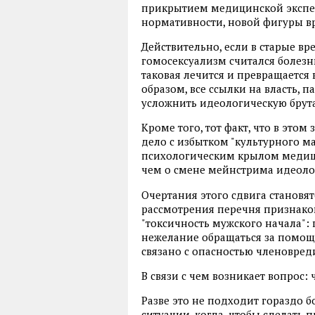
прикрытием медицинской экспе
нормативности, новой фигуры вр
Действительно, если в старые в
гомосексуализм считался болезн
таковая лечится и превращается 
образом, все ссылки на власть, 
усложнить идеологическую брута
Кроме того, тот факт, что в это
дело с избытком "культурного ма
психологическим крылом медици
чем о смене мейнстрима идеоло
Очертания этого сдвига становя
рассмотрения перечня признако
"токсичность мужского начала":
нежелание обращаться за помощь
связано с опасностью членовред
В связи с чем возникает вопрос: 
Разве это не подходит гораздо б
ситуации, когда, чтобы сделать