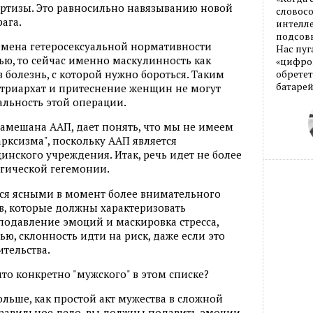
ртизы. Это равносильно навязыванию новой
словос
ага.
интелле
подсовы
ремена гетеросексуальной нормативности
Нас пуг
ью, то сейчас именно маскулинность как
«цифров
в болезнь, с которой нужно бороться. Таким
обретет
батарей
патриархат и притеснение женщин не могут
льность этой операции.
м замешана ААП, дает понять, что мы не имеем
рксизма", поскольку ААП является
нского учреждения. Итак, речь идет не более
гической гегемонии.
тся ясными в момент более внимательного
в, которые должны характеризовать
 подавление эмоций и маскировка стресса,
ю, склонность идти на риск, даже если это
ительства.
что конкретно "мужского" в этом списке?
ольше, как простой акт мужества в сложной
 правильное дело, вы должны подавить эмоции,