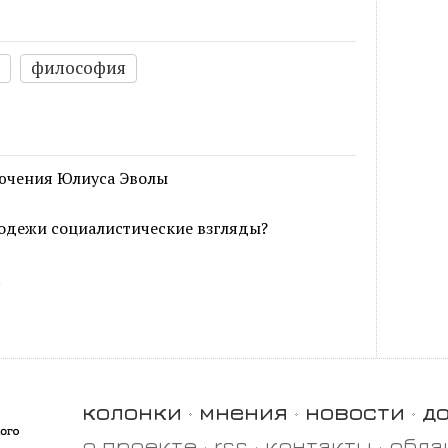
философия
ючения Юлиуса Эволы
одежи социалистические взгляды?
t
колонки
мнения
новости
д
о проекте
rss
контакты
обла