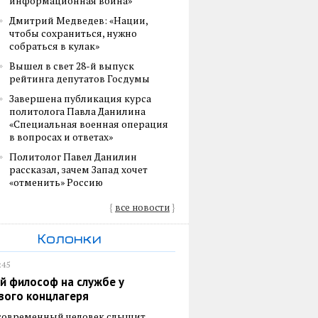
информационная война»
Дмитрий Медведев: «Нации,
чтобы сохраниться, нужно
собраться в кулак»
Вышел в свет 28-й выпуск
рейтинга депутатов Госдумы
Завершена публикация курса
политолога Павла Данилина
«Специальная военная операция
в вопросах и ответах»
Политолог Павел Данилин
рассказал, зачем Запад хочет
«отменить» Россию
{
все новости
}
Колонки
:45
й философ на службе у
вого концлагеря
 современный человек слышит