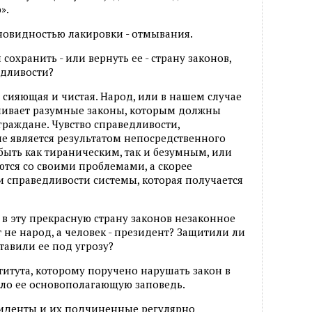
».
зновидностью лакировки - отмывания.
охранить - или вернуть ее - страну законов,
едливости?
, сияющая и чистая. Народ, или в нашем случае
вливает разумные законы, которым должны
граждане. Чувство справедливости,
не является результатом непосредственного
быть как тираническим, так и безумным, или
ются со своими проблемами, а скорее
и справедливости системы, которая получается
 в эту прекрасную страну законов незаконное
 не народ, а человек - президент? Защитили ли
тавили ее под угрозу?
титута, которому поручено нарушать закон в
ило ее основополагающую заповедь.
зиденты и их подчиненные регулярно