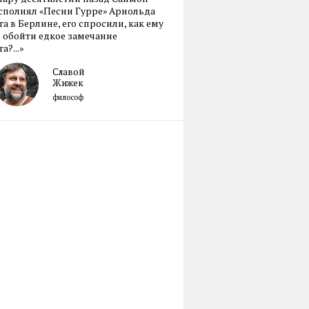
сполнял «Песни Гурре» Арнольда
а в Берлине, его спросили, как ему
 обойти едкое замечание
а?...»
Славой
Жижек
философ