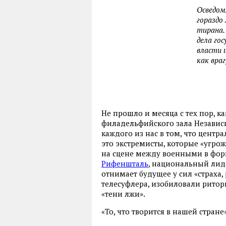
Осведом
гораздо
тирана.
дела го
власти 
как враг
Не прошло и месяца с тех пор, к
филадельфийского зала Независ
каждого из нас в том, что центр
это экстремисты, которые «угро
на сцене между военными в форм
Рифеншталь
, национальный лиде
отнимает будущее у сил «страха,
телесуфлера, изобиловали ритор
«тени лжи».
«То, что творится в нашей стране»