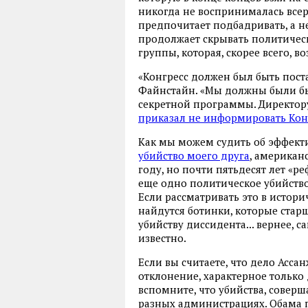
никогда не воспринималась всер
предпочитает подбадривать, а не
продолжает скрывать политичес
группы, которая, скорее всего, 
«Конгресс должен был быть постав
Файнстайн. «Мы должны были б
секретной программы. Директору
приказал не информировать Кон
Как мы можем судить об эффект
убийство моего друга
, американ
году, но почти пятьдесят лет «
еще одно политическое убийств
Если рассматривать это в историч
найдутся ботинки, которые стар
убийству диссидента... вернее, 
известно.
Если вы считаете, что дело Ассан
отклонение, характерное только
вспомните, что убийства, сове
разных администрациях. Обама 