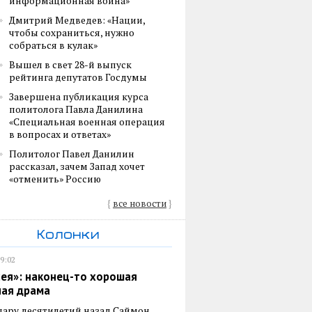
информационная война»
Дмитрий Медведев: «Нации,
чтобы сохраниться, нужно
собраться в кулак»
Вышел в свет 28-й выпуск
рейтинга депутатов Госдумы
Завершена публикация курса
политолога Павла Данилина
«Специальная военная операция
в вопросах и ответах»
Политолог Павел Данилин
рассказал, зачем Запад хочет
«отменить» Россию
{
все новости
}
Колонки
19:02
ея»: наконец-то хорошая
ная драма
пару десятилетий назад Саймон