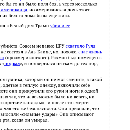
го бы то ни было поля боя, а через несколько
-американца
, но американская дочь этого
 из Белого дома была еще жива.
ения в Белый дом Трамп
убил и ее
.
о убийств. Совсем недавно ЦРУ
схватило Гуля
 не состоял в Аль-Каиде, но, похоже,
спас жизнь
на
(проамериканского). Рахман был помещен в
 «
подвал
», и подвергался пыткам до тех пор,
одгузника, который он не мог сменить, в такой
, одетые в теплую одежду, включили себе
ноте они прикрутили его руки и ноги к одной
пью так, что невозможно было ни встать, ни
 «короткие кандалы» - и после его смерти
о для его же безопасности. Они признали, что
о наносили «сильные удары». Они описывают
и рта, когда он умирал.