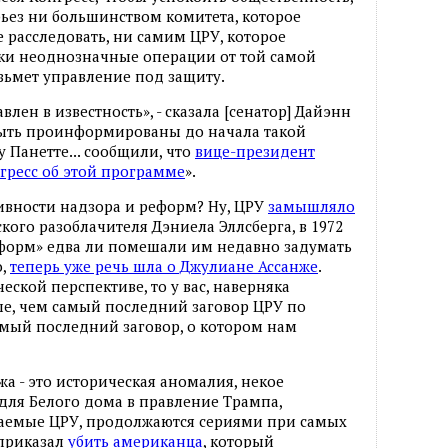
ьез ни большинством комитета, которое
 расследовать, ни самим ЦРУ, которое
ки неоднозначные операции от той самой
возьмет управление под защиту.
лен в известность», - сказала [сенатор] Дайэнн
ыть проинформированы до начала такой
 Панетте... сообщили, что
вице-президент
гресс об этой программе
».
ивности надзора и реформ? Ну, ЦРУ
замышляло
ского разоблачителя Дэниела Эллсберга, в 1972
реформ» едва ли помешали им недавно задумать
о,
теперь уже речь шла о Джулиане Ассанже
.
еской перспективе, то у вас, наверняка
ше, чем самый последний заговор ЦРУ по
самый последний заговор, о котором нам
жа - это историческая аномалия, некое
 для Белого дома в правление Трампа,
ршаемые ЦРУ, продолжаются сериями при самых
приказал
убить американца
, который