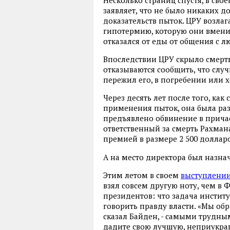
Несколько страниц спустя, в св
заявляет, что не было никаких д
доказательств пыток. ЦРУ возлага
гипотермию, которую они вменил
отказался от еды от общения с л
Впоследствии ЦРУ скрыло смерть 
отказываются сообщить, что случи
пережил его, в погребении или х
Через десять лет после того, ка
применения пыток, она была ра
предъявлено обвинение в причас
ответственный за смерть Рахма
премией в размере 2 500 долларов
А на место директора был назн
Этим летом в своем
выступлени
взял совсем другую ноту, чем в 
президентов: что задача институ
говорить правду власти. «Мы обр
сказал Байден, - самыми трудны
дадите свою лучшую, неприукраш