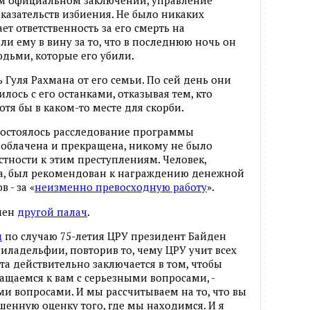
оем официальном заключении, управление
оказательств избиения. Не было никаких
ет ответственность за его смерть на
и ему в вину за то, что в последнюю ночь он
юдьми, которые его убили.
Гуля Рахмана от его семьи. По сей день они
лось с его останками, отказывая тем, кто
отя бы в каком-то месте для скорби.
к состоялось расследование программы
зоблачена и прекращена, никому не было
тности к этим преступлениям. Человек,
на, был рекомендован к награждению денежной
 - за «
неизменно превосходную работу
».
ачен
другой палач
.
и
по случаю 75-летия ЦРУ президент Байден
Филадельфии, повторив то, чему ЦРУ учит всех
та действительно заключается в том, чтобы
ащаемся к вам с серьезными вопросами, -
ми вопросами. И мы рассчитываем на то, что вы
енную оценку того, где мы находимся. И я