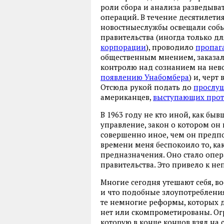
роли сбора и анализа разведыв
операций. В течение десятилети
новостныеслужбы освещали соб
правительства (иногда только дл
корпорации
), проводило
пропаг
общественным мнением, заказал
контролю над сознанием на не
появлению Унабомбера
) и, черт
Отсюда рукой подать до
прослуш
американцев,
выступающих прот
В 1963 году не кто иной, как б
управление, закон о котором он
совершенно иное, чем он предпо
времени меня беспокоило то, ка
предназначения. Оно стало опе
правительства. Это привело к не
Многие сегодня утешают себя, в
и что подобные злоупотреблени
те немногие реформы, которых 
нет или скомпрометированы. Огр
которую в конце концов взял на 