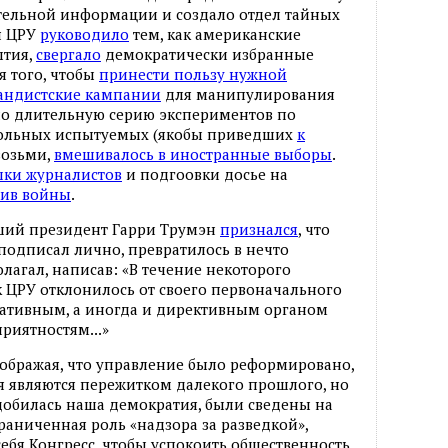
ательной информации и создало отдел тайных
я ЦРУ
руководило
тем, как американские
ытия,
свергало
демократически избранные
я того, чтобы
принести пользу нужной
андистские кампании
для манипулирования
о длительную серию экспериментов по
вольных испытуемых (якобы приведших
к
 возьми,
вмешивалось в иностранные выборы
.
ки журналистов
и подгоовки досье на
ив войны
.
ывший президент Гарри Трумэн
признался
, что
 подписал лично, превратилось в нечто
лагал, написав: «В течение некоторого
к ЦРУ отклонилось от своего первоначального
ративным, а иногда и директивным органом
приятностям...»
оображая, что управление было реформировано,
я являются пережитком далекого прошлого, но
добилась наша демократия, были сведены на
аниченная роль «надзора за разведкой»,
себя Конгресс, чтобы успокоить общественность,