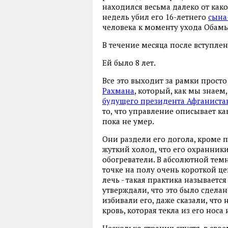
находился весьма далеко от како
недель убил его 16-летнего
сына
человека к моменту ухода Обамы
В течение месяца после вступл
Ей было 8 лет.
Все это выходит за рамки прост
Рахмана
, который, как мы знаем,
будущего президента Афганиста
то, что управление описывает как
пока не умер.
Они раздели его догола, кроме п
жуткий холод, что его охранники
обогреватели. В абсолютной тем
точке на полу очень короткой це
лечь - такая практика называется
утверждали, что это было сделан
избивали его, даже сказали, чт
кровь, которая текла из его носа 