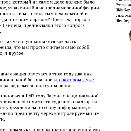
Вопрос, который на самом деле должно было
Рэттл и
опрос, утраченный в непреднамереннойфеерии
Шёнберг
 должны ли мы оставаться демократией и
удалось
да, то каким образом? При всех спорах в
Шенберг
й Байдена, предпосылки этого вопроса
.
а так часто упоминаются как часть
енда, что мы просто считаем само собой
о, и другое.
шная нация отмечает в этом году два дня
ациональной безопасности,
о котором я уже
го разведывательного управления.
 принятия в 1947 году Закона о национальной
атривал необходимости судебного надзора и
ым учреждением по сбору информации, и
тельно президенту через контролируемый им
ти.
ие сорвалось с поводка предназначенной ему