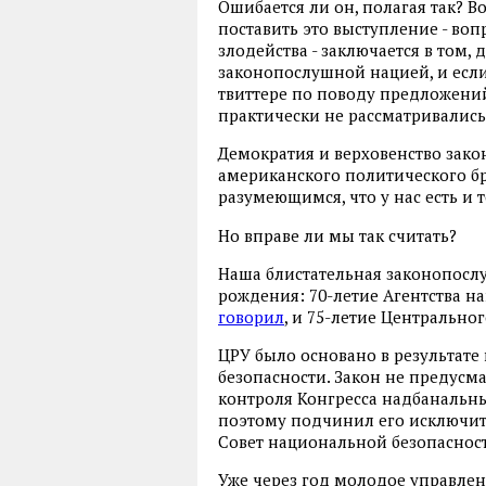
Ошибается ли он, полагая так? 
поставить это выступление - в
злодейства - заключается в том,
законопослушной нацией, и если 
твиттере по поводу предложени
практически не рассматривались
Демократия и верховенство закон
американского политического бр
разумеющимся, что у нас есть и т
Но вправе ли мы так считать?
Наша блистательная законопослу
рождения: 70-летие Агентства н
говорил
, и 75-летие Центрально
ЦРУ было основано в результате
безопасности. Закон не предусм
контроля Конгресса надбанальн
поэтому подчинил его исключи
Совет национальной безопаснос
Уже через год молодое управлен