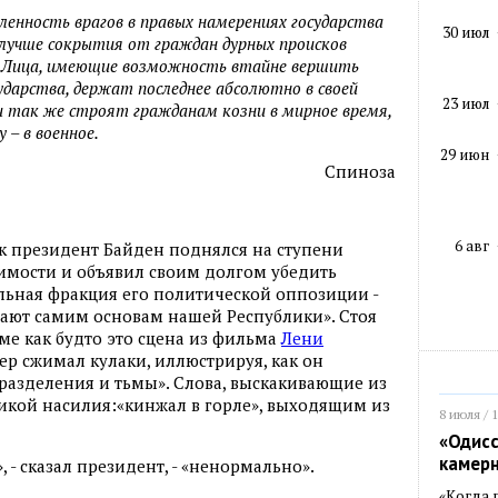
ленность врагов в правых намерениях государства
30 июл
 лучше сокрытия от граждан дурных происков
 Лица, имеющие возможность втайне вершить
сударства, держат последнее абсолютно в своей
23 июл
и так же строят гражданам козни в мирное время,
у – в военное.
29 июн
Спиноза
6 авг
ак президент Байден поднялся на ступени
имости и объявил своим долгом убедить
альная фракция его политической оппозиции -
жают самим основам нашей Республики». Стоя
е как будто это сцена из фильма
Лени
р сжимал кулаки, иллюстрируя, как он
 разделения и тьмы». Слова, выскакивающие из
икой насилия:«кинжал в горле», выходящим из
8 июля / 
«Одисс
камер
, - сказал президент, - «ненормально».
«Когда 