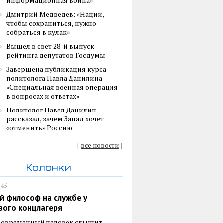
информационная война»
Дмитрий Медведев: «Нации,
чтобы сохраниться, нужно
собраться в кулак»
Вышел в свет 28-й выпуск
рейтинга депутатов Госдумы
Завершена публикация курса
политолога Павла Данилина
«Специальная военная операция
в вопросах и ответах»
Политолог Павел Данилин
рассказал, зачем Запад хочет
«отменить» Россию
{
все новости
}
Колонки
:45
й философ на службе у
вого концлагеря
 современный человек слышит