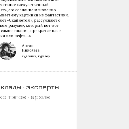
очетание «искусственный
кт», его сознание мгновенно
вает ему картинки из фантастики.
ают «Скайнетом», рассуждают о
ом разуме», который вот-вот
 самосознание, превратит нас в
ки или нефть...»
Антон
Николаев
художник, куратор
оклады
эксперты
ко тэгов
архив