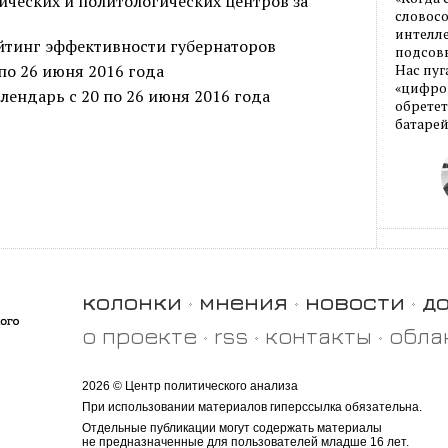
ических и политологических центров за
словос
интелле
йтинг эффективности губернаторов
подсовы
по 26 июня 2016 года
Нас пуг
«цифров
ендарь с 20 по 26 июня 2016 года
обретет
батарей
колонки
мнения
новости
д
о проекте
rss
контакты
обла
2026 © Центр политического анализа
При использовании материалов гиперссылка обязательна.
Отдельные публикации могут содержать материалы
не предназначенные для пользователей младше 16 лет.