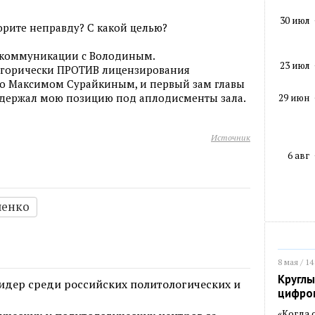
30 июл
орите неправду? С какой целью?
 коммуникации с Володиным.
23 июл
тегорически ПРОТИВ лицензирования
о Максимом Сурайкиным, и первый зам главы
держал мою позицию под аплодисменты зала.
29 июн
Источник
6 авг
енко
8 мая / 14
Круглы
дер среди российских политологических и
цифро
«Когда