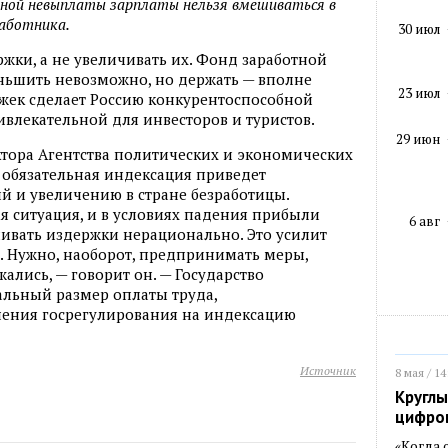
ьной невыплаты зарплаты нельзя вмешиваться в
работника.
30 июл
ржки, а не увеличивать их. Фонд заработной
ньшить невозможно, но держать — вполне
23 июл
ржек сделает Россию конкурентоспособной
влекательной для инвесторов и туристов.
29 июн
тора Агентства политических и экономических
обязательная индексация приведет
й и увеличению в стране безработицы.
я ситуация, и в условиях падения прибыли
6 авг
чивать издержки нерационально. Это усилит
 Нужно, наоборот, предпринимать меры,
ались, — говорит он. — Государство
льный размер оплаты труда,
нения госрегулирования на индексацию
Источник
8 мая / 14
Круглы
цифро
«Когда