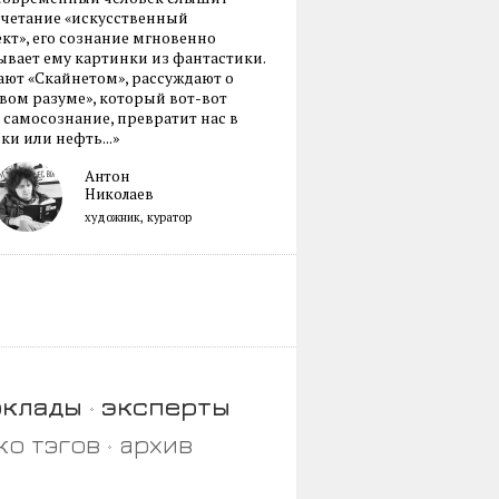
очетание «искусственный
кт», его сознание мгновенно
вает ему картинки из фантастики.
ают «Скайнетом», рассуждают о
ом разуме», который вот-вот
 самосознание, превратит нас в
ки или нефть...»
Антон
Николаев
художник, куратор
оклады
эксперты
ко тэгов
архив