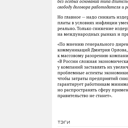
без особых оснований типа длител
свободу договора работодателя и 
Но главное — надо снижать изде
платы в условиях инфляции уме
реально. Только снижение изде
на международных рынках и при
«По мнению генерального дирек
коммуникаций Дмитрия Орлова, 
к массовому разорению компани
«В России сложная экономическа
у компаний заставлять их увели
проблемные аспекты экономики.
чтобы затраты предприятий сниж
гарантирует работникам минима
но распространять сферу приме
правительство не станет».
тэги