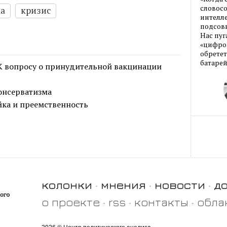
словос
а
кризис
интелле
подсовы
Нас пуг
«цифров
обретет
батарей
К вопросу о принудительной вакцинации
онсерватизма
йка и преемственность
колонки
мнения
новости
д
о проекте
rss
контакты
обла