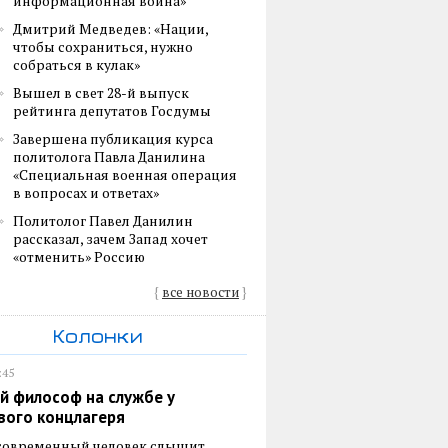
информационная война»
Дмитрий Медведев: «Нации,
чтобы сохраниться, нужно
собраться в кулак»
Вышел в свет 28-й выпуск
рейтинга депутатов Госдумы
Завершена публикация курса
политолога Павла Данилина
«Специальная военная операция
в вопросах и ответах»
Политолог Павел Данилин
рассказал, зачем Запад хочет
«отменить» Россию
{
все новости
}
Колонки
:45
й философ на службе у
вого концлагеря
 современный человек слышит