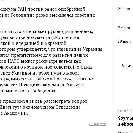
30 июл
идиума РАН против ранее одобренной
ла Головнина резко высказался советник
23 июл
институтом не может руководить человек,
в разработке документа («Концепция
29 июн
ской Федерацией и Украиной
котором утверждается, что втягивание Украины
ляется препятствием для развития наших
ы в НАТО может рассматриваться как
6 авг
овлечению крупной постсоветской страны
успех Украины на этом пути откроет
трудничества с блоком Россия», — сказано
кументе. Позицию академика Глазьева
демического сообщества.
 предложил вновь рассмотреть вопрос
 Института экономики на Отделении
8 мая / 14
ме Академии.
Круглы
цифро
Источник
«Когда