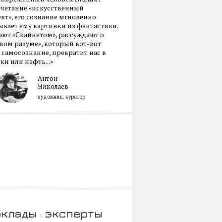
очетание «искусственный
кт», его сознание мгновенно
вает ему картинки из фантастики.
ают «Скайнетом», рассуждают о
ом разуме», который вот-вот
 самосознание, превратит нас в
ки или нефть...»
Антон
Николаев
художник, куратор
оклады
эксперты