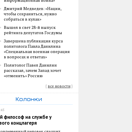
информационная война»
Дмитрий Медведев: «Нации,
чтобы сохраниться, нужно
собраться в кулак»
Вышел в свет 28-й выпуск
рейтинга депутатов Госдумы
Завершена публикация курса
политолога Павла Данилина
«Специальная военная операция
в вопросах и ответах»
Политолог Павел Данилин
рассказал, зачем Запад хочет
«отменить» Россию
{
все новости
}
Колонки
:45
й философ на службе у
вого концлагеря
 современный человек слышит