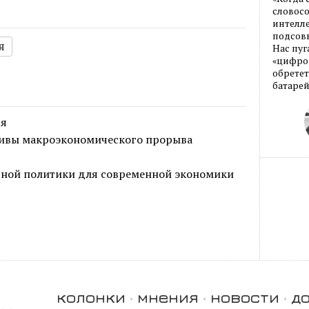
словос
интелле
подсовы
я
Нас пуг
«цифров
обретет
батарей
ря
тивы макроэкономического прорыва
тной политики для современной экономики
колонки
мнения
новости
д