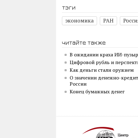
тэги
экономика
РАН
Росси
читайте также
В ожидании краха ИИ-пузы
Цифровой рубль и перспек
Как деньги стали оружием
О значении денежно-креди
России
Конец бумажных денег