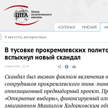
КОЛОНКИ
МНЕНИЯ
Н
9 августа, воскресенье
В тусовке прокремлевских полит
вспыхнул новый скандал
19 мая 2016 / 12:59
Скандал был вызван фактом включения о
сотрудников прокремлевского тинк-танк
оппозиционный предвыборный проект. П
«Открытые выборы», финансируемый ол
эмигрантом Михаилом Ходорковским об