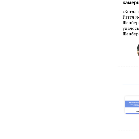
камер
«Когда 
Рэттл и
Шёнберг
удалось
Шенберг