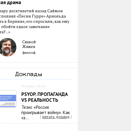
ная драма
пару десятилетий назад Саймон
сполнял «Песни Гурре» Арнольда
а в Берлине, его спросили, как ему
 обойти едкое замечание
а?...»
Славой
Жижек
философ
Доклады
30 июля / 00:00
PSYOP. ПРОПАГАНДА
VS РЕАЛЬНОСТЬ
Тезис «Россия
проигрывает войну». Как
{
читать доклад
}
«э...