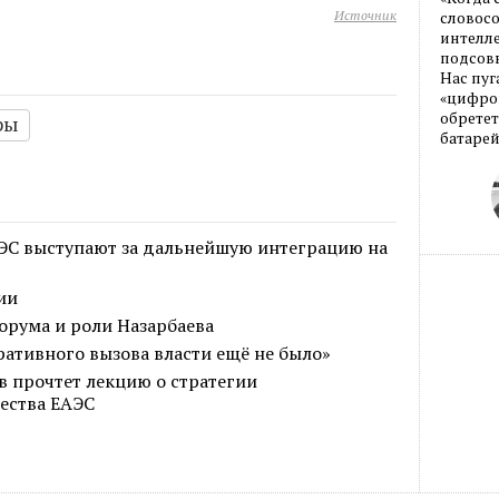
Источник
словос
интелле
подсовы
Нас пуг
«цифров
обретет
ры
батарей
ЭС выступают за дальнейшую интеграцию на
ии
орума и роли Назарбаева
ративного вызова власти ещё не было»
 прочтет лекцию о стратегии
ества ЕАЭС