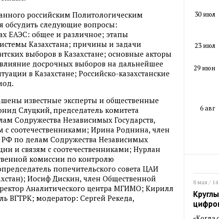
30 июл
ованного российским Политологическим
ся обсудить следующие вопросы:
ах ЕАЭС: общее и различное; этапы
истемы Казахстана; причины и задачи
23 июл
тских выборов в Казахстане; основные акторы
 влияние досрочных выборов на дальнейшее
29 июн
туации в Казахстане; Российско-казахстанские
иод.
ашены известные эксперты и общественные
6 авг
еонид Слуцкий, председатель комитета
лам Содружества Независимых Государств,
м с соотечественниками; Ирина Роднина, член
 РФ по делам Содружества Независимых
ации и связям с соотечественниками; Нурлан
твенной комиссии по контролю
опредседатель попечительского совета ЦАИ
хстан); Иосиф Дискин, член Общественной
8 мая / 14
иректор Аналитического центра МГИМО; Кирилл
Круглы
ль ВГТРК; модератор: Сергей Рекеда,
цифро
.
«Когда