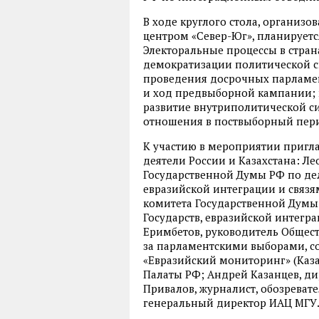
В ходе круглого стола, организ
центром «Север-Юг», планирует
Электоральные процессы в стран
демократизации политической с
проведения досрочных парламен
и ход предвыборной кампании;
развитие внутриполитической си
отношения в поствыборный пер
К участию в мероприятии пригл
деятели России и Казахстана: Л
Государственной Думы РФ по де
евразийской интеграции и связя
комитета Государственной Думы
Государств, евразийской интегр
Еримбетов, руководитель Общес
за парламентскими выборами, с
«Евразийский мониторинг» (Каза
Палаты РФ; Андрей Казанцев, д
Привалов, журналист, обозревате
генеральный директор ИАЦ МГУ