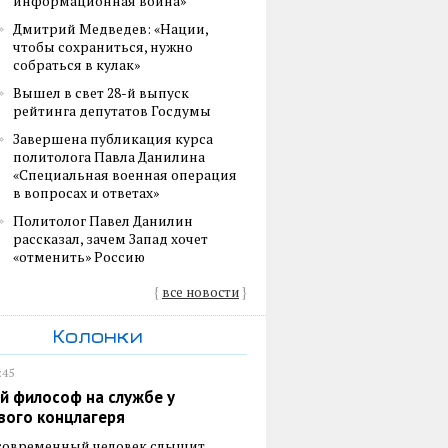
информационная война»
Дмитрий Медведев: «Нации,
чтобы сохраниться, нужно
собраться в кулак»
Вышел в свет 28-й выпуск
рейтинга депутатов Госдумы
Завершена публикация курса
политолога Павла Данилина
«Специальная военная операция
в вопросах и ответах»
Политолог Павел Данилин
рассказал, зачем Запад хочет
«отменить» Россию
{
все новости
}
Колонки
:45
й философ на службе у
вого концлагеря
 современный человек слышит