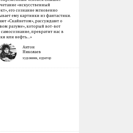
очетание «искусственный
кт», его сознание мгновенно
вает ему картинки из фантастики.
ают «Скайнетом», рассуждают о
ом разуме», который вот-вот
 самосознание, превратит нас в
ки или нефть...»
Антон
Николаев
художник, куратор