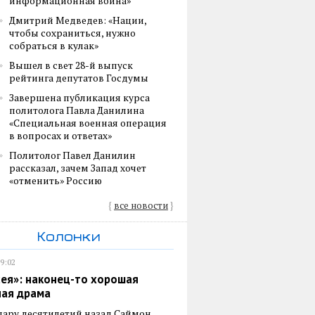
информационная война»
Дмитрий Медведев: «Нации,
чтобы сохраниться, нужно
собраться в кулак»
Вышел в свет 28-й выпуск
рейтинга депутатов Госдумы
Завершена публикация курса
политолога Павла Данилина
«Специальная военная операция
в вопросах и ответах»
Политолог Павел Данилин
рассказал, зачем Запад хочет
«отменить» Россию
{
все новости
}
Колонки
19:02
ея»: наконец-то хорошая
ная драма
пару десятилетий назад Саймон