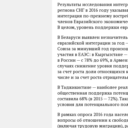
Результаты исследования интег
региона СНГ в 2016 году указыва
интеграция по-прежнему востреб
членов Евразийского экономичес
В целом, уровень поддержки ев
В Беларуси выявлен незначител
евразийской интеграции за год —
Союза за минувший год произо
участия в ЕАЭС: в Кыргызстане — 
в России — с 78% до 69%, в Армен
случаях снижение уровня подде
за счет роста доли относящихся 
числе и за счет роста отрицательн
В Таджикистане — наиболее реал
общественная поддержка потенци
составила 68% (в 2015 — 72%). Т
условия для потенциального по
В рамках опроса 2016 года насе
вопросы об отношении к свобо
(включая трудовую миграцию), 