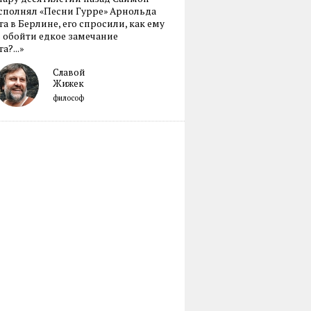
сполнял «Песни Гурре» Арнольда
а в Берлине, его спросили, как ему
 обойти едкое замечание
а?...»
Славой
Жижек
философ