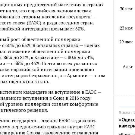
рационных предпочтений населения в странах
30 июл
ют на то, что евразийская экономическая
ована со стороны населения государств —
кого союза (ЕАЭС) и ряда соседних стран.
23 июл
разийской интеграции превышает 60%.
ьный рост общественной поддержки
29 июн
 с 60% до 63%. В остальных странах — членах
шло снижение общественной поддержки
с 86% до 81%, в Казахстане — с 80% до 74%,
ии — с 56% до 46%. Почти во всех указанных
6 авг
ржки евразийской интеграции произошло
к интеграции безразлично, а в Армении — в том
ых оценок (на 5 п.п.).
истичном кандидате на вступление в ЕАЭС —
ального вступления в Союз в 2016 году
акой уровень поддержки создает комфортные
литического решения.
8 июля / 
«Одисс
лению государств — членов ЕАЭС задавались
камер
дному передвижению граждан внутри ЕАЭС
расширению Союза, заключению соглашения
«Когда 