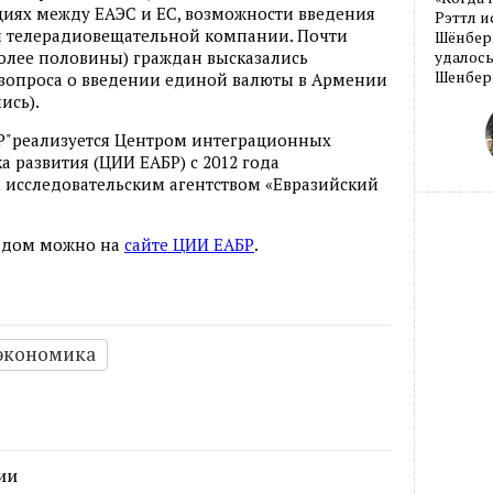
циях между ЕАЭС и ЕС, возможности введения
Рэттл и
й телерадиовещательной компании. Почти
Шёнберг
более половины) граждан высказались
удалось
Шенберг
вопроса о введении единой валюты в Армении
ись).
Р"реализуется Центром интеграционных
 развития (ЦИИ ЕАБР) с 2012 года
 исследовательским агентством «Евразийский
ладом можно на
сайте ЦИИ ЕАБР
.
экономика
ии