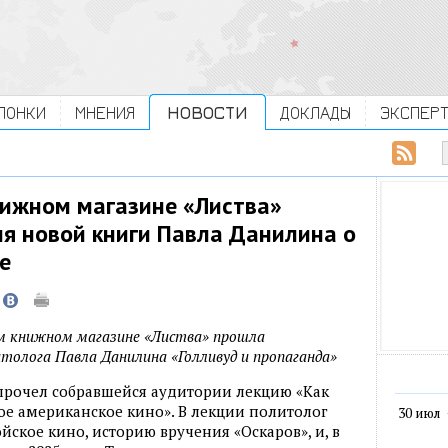
ЛОНКИ
МНЕНИЯ
НОВОСТИ
ДОКЛАДЫ
ЭКСПЕР
нижном магазине «Листва»
ия новой книги Павла Данилина о
е
ком книжном магазине «Листва» прошла
итолога Павла Данилина «Голливуд и пропаганда»
прочел собравшейся аудитории лекцию «Как
е американское кино». В лекции политолог
30 июл
йское кино, историю вручения «Оскаров», и, в