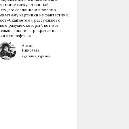
очетание «искусственный
кт», его сознание мгновенно
вает ему картинки из фантастики.
ают «Скайнетом», рассуждают о
ом разуме», который вот-вот
 самосознание, превратит нас в
ки или нефть...»
Антон
Николаев
художник, куратор