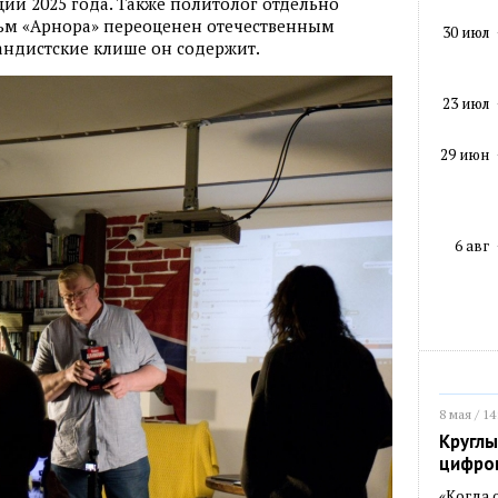
ии 2025 года. Также политолог отдельно
льм «Арнора» переоценен отечественным
30 июл
андистские клише он содержит.
23 июл
29 июн
6 авг
8 мая / 14
Круглы
цифро
«Когда