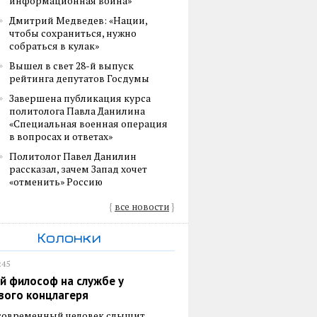
информационная война»
Дмитрий Медведев: «Нации,
чтобы сохраниться, нужно
собраться в кулак»
Вышел в свет 28-й выпуск
рейтинга депутатов Госдумы
Завершена публикация курса
политолога Павла Данилина
«Специальная военная операция
в вопросах и ответах»
Политолог Павел Данилин
рассказал, зачем Запад хочет
«отменить» Россию
{
все новости
}
Колонки
:45
й философ на службе у
вого концлагеря
 современный человек слышит