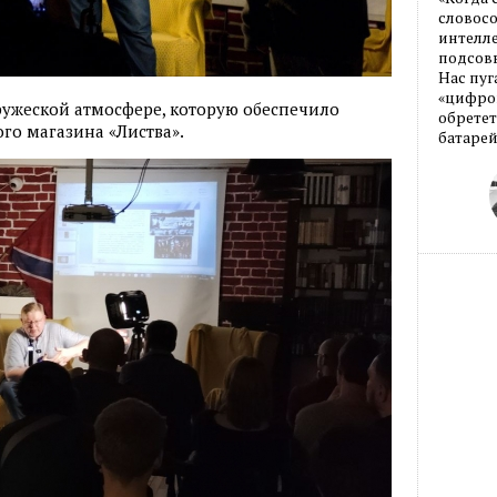
словос
интелле
подсовы
Нас пуг
«цифров
ружеской атмосфере, которую обеспечило
обретет
го магазина «Листва».
батарей