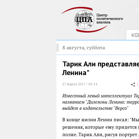
КО
8 августа, суббота
Тарик Али представля
Ленина"
27 марта 2017 / 05:14
Известный левый интеллектуал Тар
названием "Дилеммы Ленина: террор
выйдет в издательстве "Версо"
В конце жизни Ленин писал: "Мы 
решения, которые ему придется 
позже. Тарик Али, рисуя портре