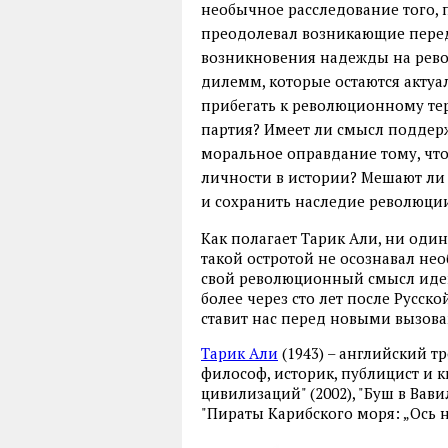
необычное расследование того,
преодолевал возникающие перед
возникновения надежды на рев
дилемм, которые остаются актуа
прибегать к революционному те
партия? Имеет ли смысл поддер
моральное оправдание тому, чтоб
личности в истории? Мешают ли 
и сохранить наследие революци
Как полагает Тарик Али, ни оди
такой остротой не осознавал не
свой революционный смысл иде
более через сто лет после Русс
ставит нас перед новыми вызов
Тарик Али
(1943) – английский т
философ, историк, публицист и 
цивилизаций" (2002), "Буш в Вави
"Пираты Карибского моря: „Ось н