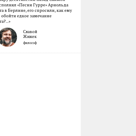
сполнял «Песни Гурре» Арнольда
а в Берлине, его спросили, как ему
 обойти едкое замечание
а?...»
Славой
Жижек
философ