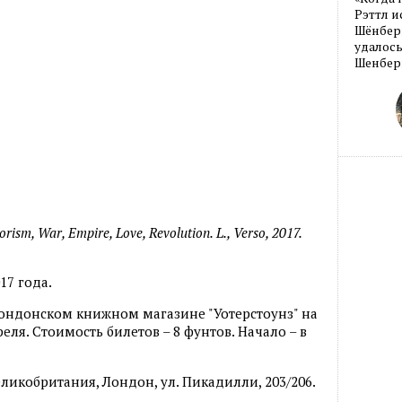
Рэттл и
Шёнберг
удалось
Шенберг
orism,
War,
Empire,
Love,
Revolution.
L.,
Verso, 2017.
17 года.
лондонском книжном магазине "Уотерстоунз" на
еля. Стоимость билетов – 8 фунтов. Начало – в
еликобритания, Лондон, ул. Пикадилли, 203/206.