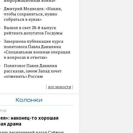
информационная война»
Дмитрий Медведев: «Нации,
чтобы сохраниться, нужно
собраться в кулак»
Вышел в свет 28-й выпуск
рейтинга депутатов Госдумы
Завершена публикация курса
политолога Павла Данилина
«Специальная военная операция
в вопросах и ответах»
Политолог Павел Данилин
рассказал, зачем Запад хочет
«отменить» Россию
{
все новости
}
Колонки
19:02
ея»: наконец-то хорошая
ная драма
пару десятилетий назад Саймон