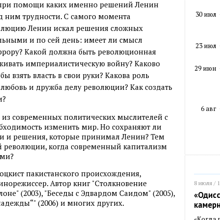
 при помощи каких именно решений Ленин
30 июл
 ним трудности. С самого момента
олюцию Ленин искал решения сложных
льными и по сей день: имеет ли смысл
23 июл
ррору? Какой должна быть революционная
живать империалистическую войну? Каково
29 июн
ы взять власть в свои руки? Какова роль
любовь и дружба делу революции? Как создать
и?
6 авг
н из современных политических мыслителей с
обходимость изменить мир. Но сохраняют ли
и и решения, которые принимал Ленин? Тем
кой революции, когда современный капитализм
ами?
роцкист пакистанского происхождения,
кинорежиссер. Автор книг "Столкновение
8 июля / 
лоне" (2003), "Беседы с Эдвардом Саидом" (2005),
«Одисс
адежды“" (2006) и многих других.
камер
«Когда 