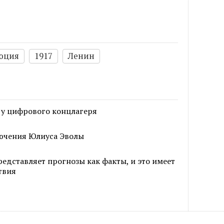
юция
1917
Ленин
 у цифрового концлагеря
ючения Юлиуса Эволы
едставляет прогнозы как факты, и это имеет
твия