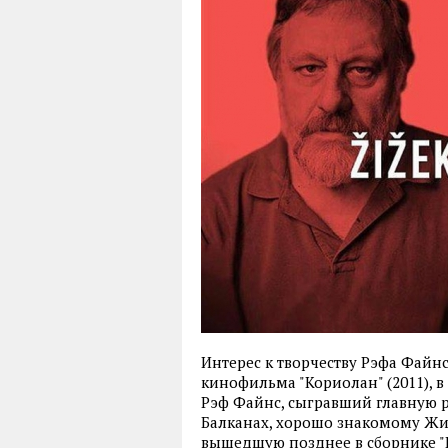
Интерес к творчеству Рэфа Файн
кинофильма "Кориолан" (2011), 
Рэф Файнс, сыгравший главную р
Балканах, хорошо знакомому Жи
вышедшую позднее в сборнике "Г