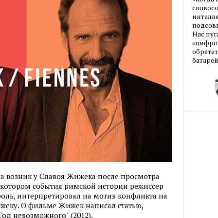
словос
интелле
подсовы
Нас пуг
«цифров
обретет
батарей
са возник у Славоя Жижека после просмотра
в котором события римской истории режиссер
оль, интерпретировал на мотив конфликта на
жеку. О фильме Жижек написал статью,
од невозможного" (2012).