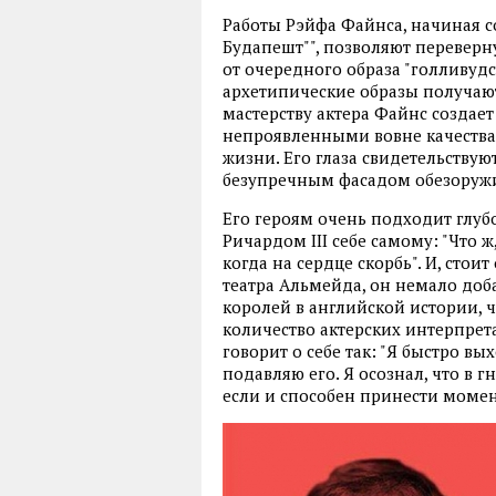
Работы Рэйфа Файнса, начиная с
Будапешт"", позволяют перевер
от очередного образа "голливудск
архетипические образы получают
мастерству актера Файнс создае
непроявленными вовне качествам
жизни. Его глаза свидетельствую
безупречным фасадом обезоруж
Его героям очень подходит глуб
Ричардом III себе самому: "Что ж,
когда на сердце скорбь". И, стои
театра Альмейда, он немало доб
королей в английской истории, 
количество актерских интерпрет
говорит о себе так: "Я быстро вых
подавляю его. Я осознал, что в г
если и способен принести момен