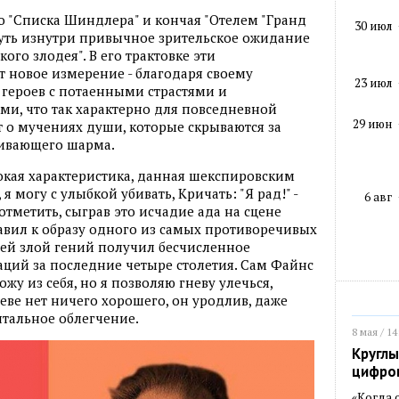
о "Списка Шиндлера" и кончая "Отелем "Гранд
30 июл
нуть изнутри привычное зрительское ожидание
ого злодея". В его трактовке эти
 новое измерение - благодаря своему
23 июл
т героев с потаенными страстями и
и, что так характерно для повседневной
29 июн
т о мучениях души, которые скрываются за
ивающего шарма.
окая характеристика, данная шекспировским
 я могу с улыбкой убивать, Кричать: "Я рад!" -
6 авг
т отметить, сыграв это исчадие ада на сцене
авил к образу одного из самых противоречивых
чей злой гений получил бесчисленное
аций за последние четыре столетия. Сам Файнс
ожу из себя, но я позволяю гневу улечься,
неве нет ничего хорошего, он уродлив, даже
тальное облегчение.
8 мая / 14
Круглы
цифро
«Когда