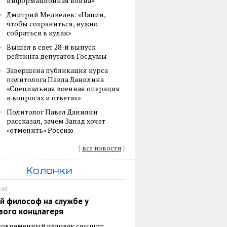
информационная война»
Дмитрий Медведев: «Нации,
чтобы сохраниться, нужно
собраться в кулак»
Вышел в свет 28-й выпуск
рейтинга депутатов Госдумы
Завершена публикация курса
политолога Павла Данилина
«Специальная военная операция
в вопросах и ответах»
Политолог Павел Данилин
рассказал, зачем Запад хочет
«отменить» Россию
{
все новости
}
Колонки
:45
й философ на службе у
вого концлагеря
 современный человек слышит