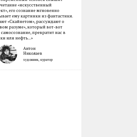
очетание «искусственный
кт», его сознание мгновенно
вает ему картинки из фантастики.
ают «Скайнетом», рассуждают о
ом разуме», который вот-вот
 самосознание, превратит нас в
ки или нефть...»
Антон
Николаев
художник, куратор