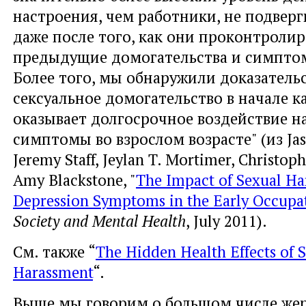
настроения, чем работники, не подвер
даже после того, как они проконтроли
предыдущие домогательства и симпто
Более того, мы обнаружили доказательс
сексуальное домогательство в начале к
оказывает долгосрочное воздействие н
симптомы во взрослом возрасте" (из Jas
Jeremy Staff, Jeylan T. Mortimer, Christop
Amy Blackstone, "
The Impact of Sexual Ha
Depression Symptoms in the Early Occupat
Society and Mental Health
, July 2011).
См. также “
The Hidden Health Effects of 
Harassment
“.
Выше мы говорим о большом числе жер