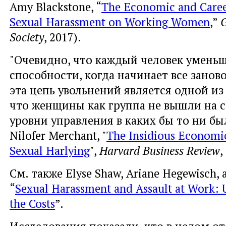
Amy Blackstone, “
The Economic and Career
Sexual Harassment on Working Women
,”
G
Society
, 2017).
"Очевидно, что каждый человек уменьш
способности, когда начинает все заново
эта цепь увольнений является одной из
что женщины как группа не вышли на 
уровни управления в каких бы то ни был
Nilofer Merchant, "
The Insidious Economi
Sexual Harlying
",
Harvard Business Review
,
См. также Elyse Shaw, Ariane Hegewisch, 
“
Sexual Harassment and Assault at Work: 
the Costs
”.
Исследования показали, что в целом от