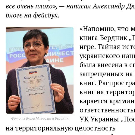
все очень плохо», — написал Александр Д
блоге на фейсбук.
«Напомню, что м
книга Бердник „
игре. Тайная ист
украинского нац
была внесена в с
запрещенных на
книг. Распростр
книг на террито
карается крими
ответственностью
УК Украины „Пос
Фото из
блога
Мирославы Бердник
на территориальную целостность