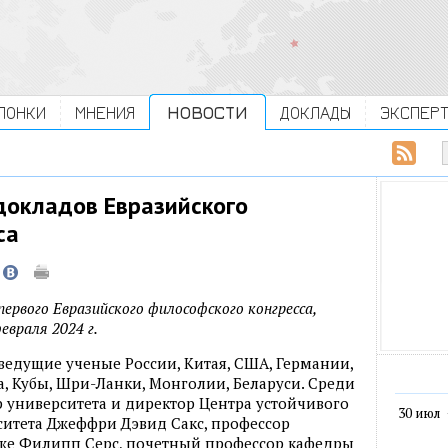
ЛОНКИ
МНЕНИЯ
НОВОСТИ
ДОКЛАДЫ
ЭКСПЕР
докладов Евразийского
са
ервого Евразийского философского конгресса,
евраля 2024 г.
ведущие ученые России, Китая, США, Германии,
а, Кубы, Шри-Ланки, Монголии, Беларуси. Среди
 университета и директор Центра устойчивого
30 июл
ситета Джеффри Дэвид Сакс, профессор
же Филипп Серс, почетный профессор кафедры