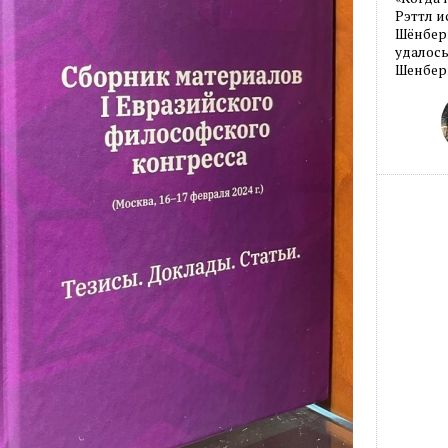
Рэттл и
Шёнберг
удалось
Шенберг