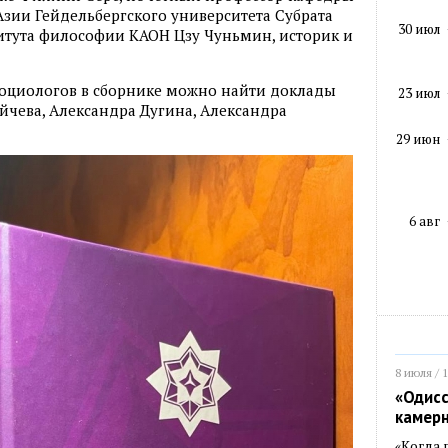
зии Гейдельбергского университета Субрата
30 июл
итута философии КАОН Цзу Чуньмин, историк и
социологов в сборнике можно найти доклады
23 июл
ейчева, Александра Дугина, Александра
29 июн
6 авг
8 июля / 
«Одисс
камер
«Когда 