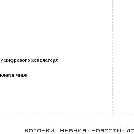
 у цифрового концлагеря
ионата мира
колонки
мнения
новости
д