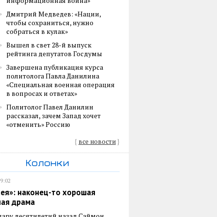
информационная война»
Дмитрий Медведев: «Нации,
чтобы сохраниться, нужно
собраться в кулак»
Вышел в свет 28-й выпуск
рейтинга депутатов Госдумы
Завершена публикация курса
политолога Павла Данилина
«Специальная военная операция
в вопросах и ответах»
Политолог Павел Данилин
рассказал, зачем Запад хочет
«отменить» Россию
{
все новости
}
Колонки
19:02
ея»: наконец-то хорошая
ная драма
пару десятилетий назад Саймон