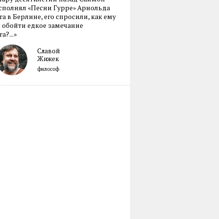
сполнял «Песни Гурре» Арнольда
а в Берлине, его спросили, как ему
 обойти едкое замечание
а?...»
Славой
Жижек
философ