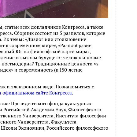
, статьи всех докладчиков Конгресса, а также
есса. Сборник состоит из 5 разделов, которые
а. Их темы: «Диалог или столкновение
кт в современном мире», «Разнообразие
альный Юг на философской карте мира»,
ление и вызовы будущего: человек и новые
ле постмодерна? Традиционные ценности vs
 идея» и современность (к 150-летию
так и электронном виде. Познакомиться с
а официальном сайте Конгресса
.
ржке Президентского фонда культурных
и Российской Академии Наук, Философского
ственного Университета, Института философии
венного Университета, Факультета
 Школы Экономики, Российского философского