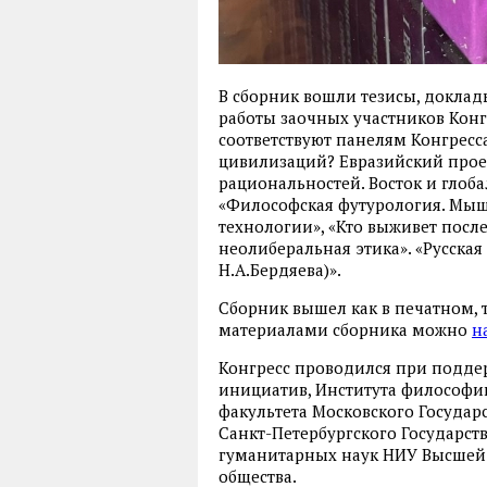
В сборник вошли тезисы, доклады
работы заочных участников Конгр
соответствуют панелям Конгресс
цивилизаций? Евразийский прое
рациональностей. Восток и глоб
«Философская футурология. Мыш
технологии», «Кто выживет пос
неолиберальная этика». «Русская
Н.А.Бердяева)».
Сборник вышел как в печатном, 
материалами сборника можно
н
Конгресс проводился при подде
инициатив, Института философи
факультета Московского Государ
Санкт-Петербургского Государст
гуманитарных наук НИУ Высшей
общества.