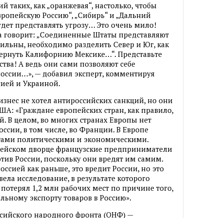
 таких, как „оранжевая“, настолько, чтобы
европейскую Россию“, „Сибирь“ и „Дальний
будет представлять угрозу… Это очень мило!
на говорит: „Соединенные Штаты представляют
сильны, необходимо разделить Север и Юг, как
вернуть Калифорнию Мексике…“. Представьте
тва! А ведь они сами позволяют себе
России…», — добавил эксперт, комментируя
ией и Украиной.
изнес не хотел антироссийских санкций, но они
ША: «Граждане европейских стран, как правило,
й. В целом, во многих странах Европы нет
ссии, в том числе, во Франции. В Европе
тами политическими и экономическими.
лисейском дворце французские предприниматели
тив России, поскольку они вредят им самим.
оссией как раньше, это вредит России, но это
ела исследование, в результате которого
потерял 1,2 млн рабочих мест по причине того,
льному экспорту товаров в Россию».
ссийского народного фронта (ОНФ) —