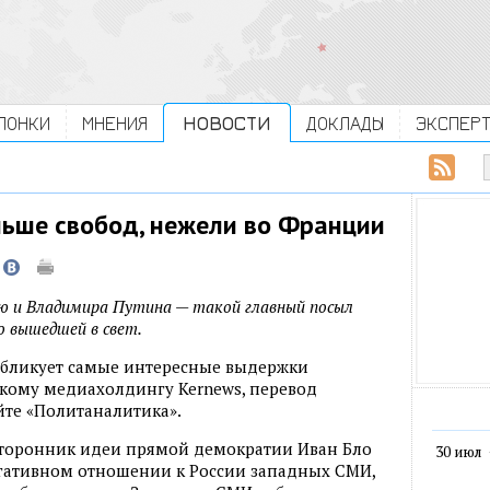
ЛОНКИ
МНЕНИЯ
НОВОСТИ
ДОКЛАДЫ
ЭКСПЕР
льше свобод, нежели во Франции
ю и Владимира Путина — такой главный посыл
о вышедшей в свет.
убликует самые интересные выдержки
скому медиахолдингу Kernews, перевод
йте «Политаналитика».
сторонник идеи прямой демократии Иван Бло
30 июл
гативном отношении к России западных СМИ,