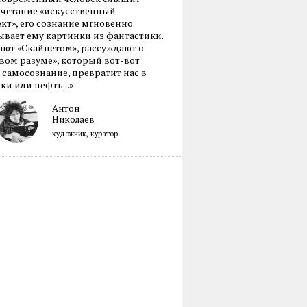
очетание «искусственный
кт», его сознание мгновенно
вает ему картинки из фантастики.
ают «Скайнетом», рассуждают о
ом разуме», который вот-вот
 самосознание, превратит нас в
ки или нефть...»
Антон
Николаев
художник, куратор