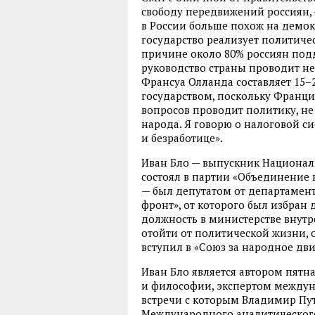
свободу передвижений россиян, 
в России больше похож на демок
государство реализует политиче
причине около 80% россиян под
руководство страны проводит н
Франсуа Олланда составляет 15–
государством, поскольку Франци
вопросов проводит политику, н
народа. Я говорю о налоговой си
и безработице».
Иван Бло — выпускник Националь
состоял в партии «Объединение в
— был депутатом от департамент
фронт», от которого был избран
должность в министерстве внут
отойти от политической жизни, 
вступил в «Союз за народное дв
Иван Бло является автором пятн
и философии, экспертом междун
встречи с которым Владимир Пут
Международного аналитического 