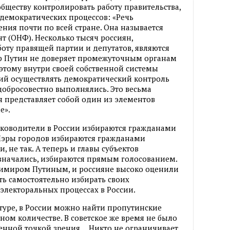
обществу контролировать работу правительства,
 демократических процессов: «Речь
ния почти по всей стране. Она называется
 (ОНФ). Несколько тысяч россиян,
оту правящей партии и депутатов, являются
р Путин не доверяет промежуточным органам
этому внутри своей собственной системы
ий осуществлять демократический контроль
 добросовестно выполнялись. Это весьма
я представляет собой один из элементов
е».
уководители в России избираются гражданами
 Мэры городов избираются гражданами
, не так. А теперь и главы субъектов
значались, избираются прямым голосованием.
имиром Путиным, и россияне высоко оценили
ь самостоятельно избирать своих
 электоральных процессах в России.
атуре, в России можно найти пропутинские
ном количестве. В советское же время не было
венной точкой зрения… Никто не ограничивает