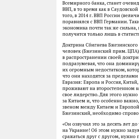
Всемирного банка, станет очевид
ВВП, в то время как в Саудовской
того, в 2014 г. ВВП России (вели
поравнялся с ВВП Германии. Таки
экономика почти так же сильна,
получится только лишь в статис
Доктрина Сбигнева Бжезинского 
человек (Бжезинский прим. ЦПА
в распространении своей доктр
подразумевая, что она доминиру
их огромным недостатком, котор
что они находятся за пределами
Евразия: Европа и Россия, Кита
проживают на второстепенном к
свое лидерство. Для этого нужно
за Китаем и, что особенно важно
звеном между Китаем и Европой. 
Бжезинский, необходимо спрово
«Он озвучил это за десять лет до
на Украине! Об этом нужно задум
сражаться друг с другом, нужно