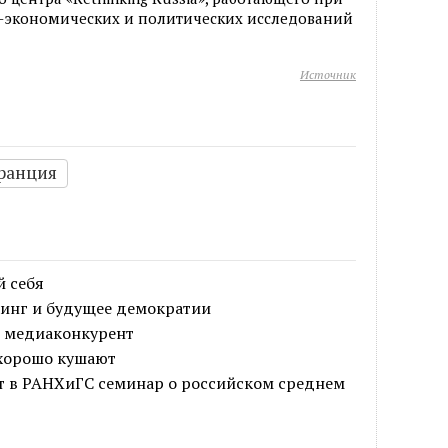
-экономических и политических исследований
Источник
ранция
й себя
кинг и будущее демократии
о медиаконкурент
 хорошо кушают
т в РАНХиГС семинар о российском среднем