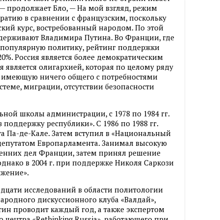
— продолжает Бло, — На мой взгляд, режим
ратию в сравнении с французским, поскольку
ский курс, востребованный народом. По этой
держивают Владимира Путина. Во Франции, где
епопулярную политику, рейтинг поддержки
20%. Россия является более демократическим
я является олигархией, которая по целому ряду
е имеющую ничего общего с потребностями
стеме, миграции, отсутствии безопасности
ной школы администрации, с 1978 по 1984 гг.
 поддержку республики». С 1986 по 1988 гг.
а Па-де-Кале. Затем вступил в «Национальный
 депутатом Европарламента. Занимал высокую
ренних дел Франции, затем принял решение
однако в 2004 г. при поддержке Николя Саркози
ижение».
адцати исследований в области политологии
ародного дискуссионного клуба «Валдай»,
ин проводит каждый год, а также экспертом
центра «Rethinking Russia», работающего при