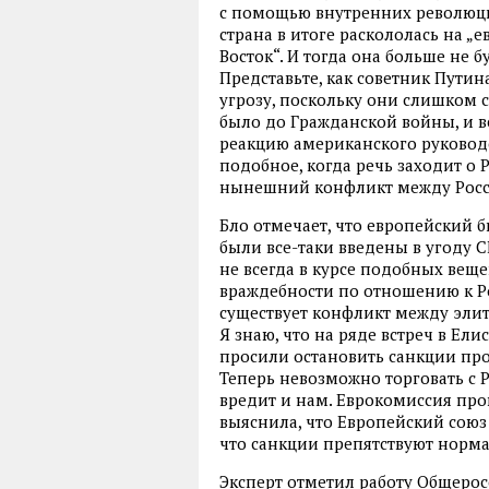
с помощью внутренних революций
страна в итоге раскололась на „
Восток“. И тогда она больше не 
Представьте, как советник Пути
угрозу, поскольку они слишком 
было до Гражданской войны, и 
реакцию американского руководс
подобное, когда речь заходит о 
нынешний конфликт между Росс
Бло отмечает, что европейский б
были все-таки введены в угоду С
не всегда в курсе подобных веще
враждебности по отношению к Ро
существует конфликт между эли
Я знаю, что на ряде встреч в Е
просили остановить санкции про
Теперь невозможно торговать с Р
вредит и нам. Еврокомиссия пров
выяснила, что Европейский союз 
что санкции препятствуют норма
Эксперт отметил работу Общеро