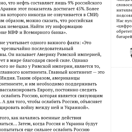
но, что нефть составляет лишь 9% российского
словос
 Аравии этот показатель достигает 45%. Более
интелле
чина которого никогда не озвучивается в СМИ)
подсовы
м образом, можно сказать, что российская
Нас пуг
«цифров
 как немецкая. Найти эту информацию
обретет
тике МВФ и Всемирного банка».
батарей
не учитывает одного важного факта: «Это
) чрезвычайно последовательный
ины. Он называет Америку Римской империей,
ет в мире благодаря своей силе. Однако
ого не было у Римской империи, является то,
 главного континента. Главный континент — это
й, Индия. Таким образом, американцы
онтиненте, и им необходимо поддерживать
 вассализировать Европу, постоянно следить
, ослабить Россию, которая является связующим
А для того, чтобы ослабить Россию, объясняет
цировать войну между ней и Украиной».
 того, как начались военные действия
аться… Затем, когда Россия и Украина будут
 попытаться еще сильнее ослабить Россию