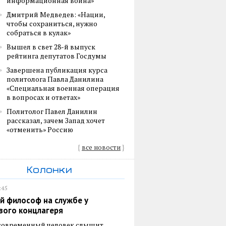
информационная война»
Дмитрий Медведев: «Нации,
чтобы сохраниться, нужно
собраться в кулак»
Вышел в свет 28-й выпуск
рейтинга депутатов Госдумы
Завершена публикация курса
политолога Павла Данилина
«Специальная военная операция
в вопросах и ответах»
Политолог Павел Данилин
рассказал, зачем Запад хочет
«отменить» Россию
{
все новости
}
Колонки
:45
й философ на службе у
вого концлагеря
 современный человек слышит