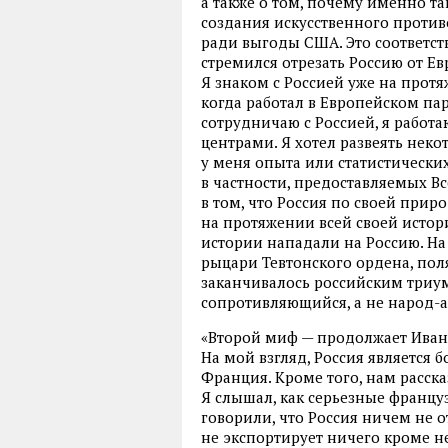
а также о том, почему именно та
создания искусственного против
ради выгоды США. Это соответст
стремился отрезать Россию от Е
Я знаком с Россией уже на протя
когда работал в Европейском пар
сотрудничаю с Россией, я работ
центрами. Я хотел развеять не
у меня опыта или статистически
в частности, предоставляемых 
в том, что Россия по своей прир
на протяжении всей своей истори
истории нападали на Россию. На
рыцари Тевтонского ордена, поля
заканчивалось российским триу
сопротивляющийся, а не народ-а
«Второй миф — продолжает Иван 
На мой взгляд, Россия является 
Франция. Кроме того, нам расска
Я слышал, как серьезные франц
говорили, что Россия ничем не о
не экспортирует ничего кроме не