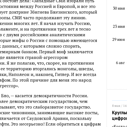
к обстоят дела: «Западные СМИ избрали путь
остояния между Россией и Европой, и все это
30 июл
вует доктрине Збигнева Бжезинского, который
вропы. СМИ часто продолжают эту линию.
жении многих лет. Я начал изучать Россию,
23 июл
ламенте, и на протяжении трех лет я тесно
аю с двумя российскими аналитическими
29 июн
которые мифы о России с помощью имеющегося
х данных, с которыми сложно спорить,
Всемирным банком. Первый миф заключается
оде является страной-агрессором
6 авг
и. Я же полагаю, что, скорее, на протяжении
 ее территорию вторгались монголы, шведы,
ки, Наполеон и, наконец, Гитлер. И все всегда
мфом. По этой причине для меня это народ
грессор».
Бло, — касается демократичности России.
более демократическим государством, чем
8 мая / 14
зывают, что это слаборазвитое государство.
Круглы
узские чиновники, занимающие высокие посты,
цифро
тличается от Саудовской Аравии, поскольку
фти. Это несерьезно! Если обратиться к цифрам
«Когда