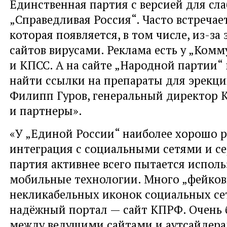
Единственная партия с версией для с
„Справедливая Россия“. Часто встречае
которая появляется, в
том числе,
из-за
сайтов вирусами. Реклама есть у
„
Комму
и
КПСС. А
на
сайте
„
Народной партии
“
найти ссылки на
препараты для эрекци
Филипп Гуров, генеральный директор К
и партнеры».
«У „Единой России“ наиболее хорошо р
интеграция с социальными сетями и се
партия активнее всего пытается исполь
мобильные технологии. Много „фейко
некликабельных иконок социальных се
надёжный портал — сайт КПРФ. Очень 
между ведущими сайтами и аутсайдера