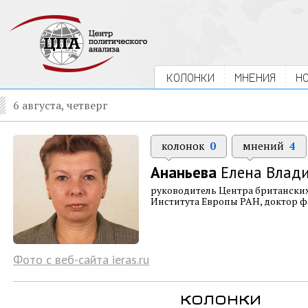
КОЛОНКИ
МНЕНИЯ
Н
6 августа, четверг
колонок
0
мнений
4
Ананьева
Елена Влад
руководитель Центра британски
Института Европы РАН, доктор 
Фото с веб-сайта ieras.ru
колонки