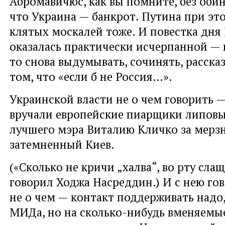
Абромавичюс, как вы помните, без обин
что Украина — банкрот. Путина при это
клятых москалей тоже. И повестка дня 
оказалась практически исчерпанной —
то снова выдумывать, сочинять, расска
том, что «если б не Россия…».
Украинской власти не о чем говорить —
вручали европейские пиарщики липов
лучшего мэра Виталию Кличко за мер
затемненный Киев.
(«Сколько не кричи „халва“, во рту слащ
говорил Ходжа Насреддин.) И с нею го
не о чем — контакт поддерживать надо,
МИДа, но на сколько-нибудь вменяемы