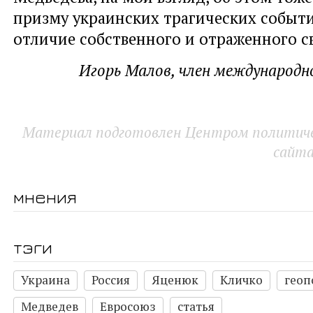
призму украинских трагических событи
отличие собственного и отраженного св
Игорь Малов, член международн
Материал подготовлен Центром политичес
сайт
мнения
тэги
Украина
Россия
Яценюк
Кличко
геоп
Медведев
Евросоюз
статья