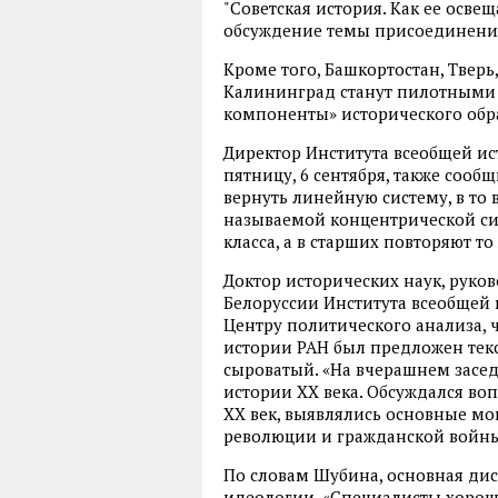
"Советская история. Как ее освещ
обсуждение темы присоединения
Кроме того, Башкортостан, Тверь
Калининград станут пилотными
компоненты» исторического обр
Директор Института всеобщей ис
пятницу, 6 сентября, также соо
вернуть линейную систему, в то 
называемой концентрической сис
класса, а в старших повторяют то
Доктор исторических наук, руко
Белоруссии Института всеобщей
Центру политического анализа, 
истории РАН был предложен текс
сыроватый. «На вчерашнем засе
истории XX века. Обсуждался воп
XX век, выявлялись основные мо
революции и гражданской войны и
По словам Шубина, основная дис
идеологии. «Специалисты хорошо