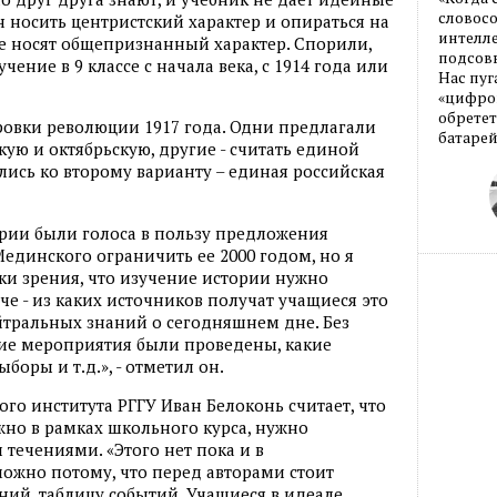
словос
н носить центристский характер и опираться на
интелле
е носят общепризнанный характер. Спорили,
подсовы
чение в 9 классе с начала века, с 1914 года или
Нас пуг
«цифров
обретет
ровки революции 1917 года. Одни предлагали
батарей
кую и октябрьскую, другие - считать единой
ись ко второму варианту – единая российская
рии были голоса в пользу предложения
динского ограничить ее 2000 годом, но я
ки зрения, что изучение истории нужно
е - из каких источников получат учащиеся это
йтральных знаний о сегодняшнем дне. Без
кие мероприятия были проведены, какие
боры и т.д.», - отметил он.
го института РГГУ Иван Белоконь считает, что
жно в рамках школьного курса, нужно
течениями. «Этого нет пока и в
можно потому, что перед авторами стоит
ний, таблицу событий. Учащиеся в идеале