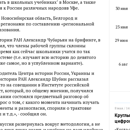
ать в школьных учебниках" в Москве, а также
 к России различных народовв Уфе.
30 июл
, Новосибирская область, Белгород и
 регионами по составлению «региональной
23 июл
азования.
тории РАН Александр Чубарьян на брифинге, в
29 июн
бщил, что члены рабочей группы склонны
время как сейчас школьники учатся по так
теме (т.е. изучают всю историю до девятого
 же самое, но в углубленном варианте).
6 авг
водитель Центра истории России, Украины и
 истории РАН Александр Шубин рассказал
что на совещании в Институте российской
т, который, по общему мнению, получился
дании состоялся предметный разговор об
рос о том, с какого момента начинать изучать
менты и разногласия, спорили о трактовке
8 мая / 14
 т.д.», - сообщил он.
Круглы
цифро
куссия развернулась вокруг методологии, а не
«Когда
 друг друга знают, и учебник не дает идейные