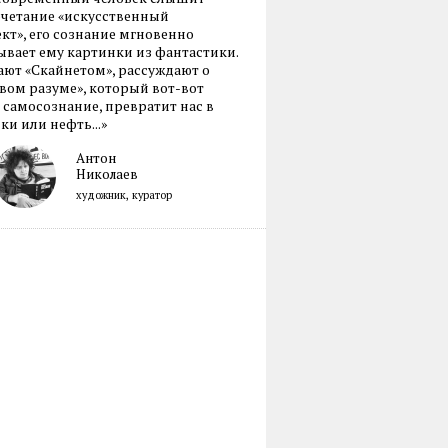
очетание «искусственный
кт», его сознание мгновенно
вает ему картинки из фантастики.
ают «Скайнетом», рассуждают о
ом разуме», который вот-вот
 самосознание, превратит нас в
ки или нефть...»
Антон
Николаев
художник, куратор