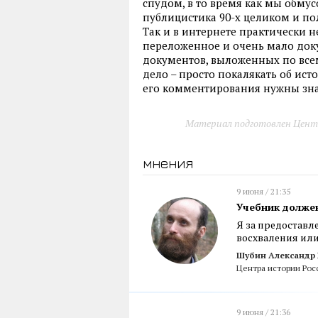
спудом, в то время как мы обму
публицистика 90-х целиком и по
Так и в интернете практически не
переложенное и очень мало доку
документов, выложенных по всем
дело – просто покалякать об исто
его комментирования нужны знан
Материал подготовлен Цент
мнения
9 июня / 21:35
Учебник долже
Я за предоставл
восхваления ил
Шубин Александр
Центра истории Рос
9 июня / 21:36