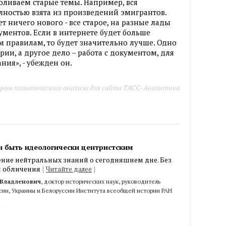
соливаем старые темы. Например, вся
лностью взята из произведений эмигрантов.
т ничего нового - все старое, на разные лады
ментов. Если в интернете будет больше
 правилам, то будет значительно лучше. Одно
рии, а другое дело – работа с документом, для
ия», - убежден он.
ром политического анализа для сайта ТАСС-Аналитика
н быть идеологически центристским
ение нейтральных знаний о сегодняшнем дне. Без
и обличения
{
Читайте далее
}
 Владленович
, доктор исторических наук, руководитель
сии, Украины и Белоруссии Института всеобщей истории РАН