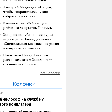
информационная война»
Дмитрий Медведев: «Нации,
чтобы сохраниться, нужно
собраться в кулак»
Вышел в свет 28-й выпуск
рейтинга депутатов Госдумы
Завершена публикация курса
политолога Павла Данилина
«Специальная военная операция
в вопросах и ответах»
Политолог Павел Данилин
рассказал, зачем Запад хочет
«отменить» Россию
{
все новости
}
Колонки
:45
й философ на службе у
вого концлагеря
 современный человек слышит