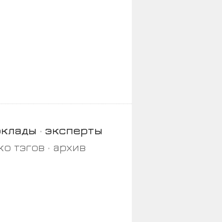
оклады
эксперты
ко тэгов
архив