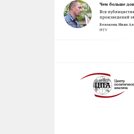
Чем больше док
Вся публицистик
произведений э
Белоконь Иван Ал
РГГУ