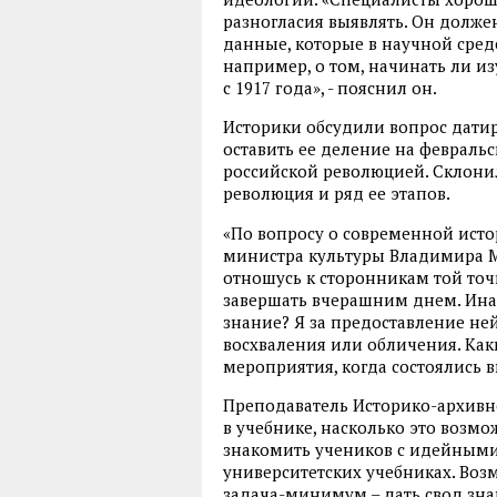
разногласия выявлять. Он долже
данные, которые в научной сред
например, о том, начинать ли изу
с 1917 года», - пояснил он.
Историки обсудили вопрос дати
оставить ее деление на февральс
российской революцией. Склонил
революция и ряд ее этапов.
«По вопросу о современной исто
министра культуры Владимира Ме
отношусь к сторонникам той точ
завершать вчерашним днем. Инач
знание? Я за предоставление не
восхваления или обличения. Ка
мероприятия, когда состоялись вы
Преподаватель Историко-архивно
в учебнике, насколько это возмо
знакомить учеников с идейными 
университетских учебниках. Воз
задача-минимум – дать свод зна