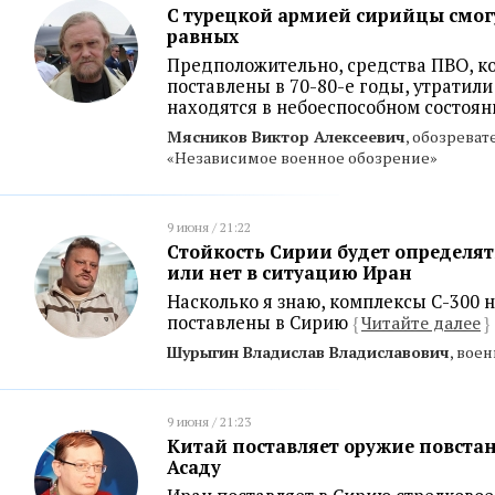
С турецкой армией сирийцы смогу
равных
Предположительно, средства ПВО, к
поставлены в 70-80-е годы, утратили
находятся в небоеспособном состоя
Мясников Виктор Алексеевич
, обозрева
«Независимое военное обозрение»
9 июня / 21:22
Стойкость Сирии будет определят
или нет в ситуацию Иран
Насколько я знаю, комплексы С-300 
поставлены в Сирию
{
Читайте далее
}
Шурыгин Владислав Владиславович
, вое
9 июня / 21:23
Китай поставляет оружие повстан
Асаду