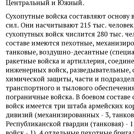
Центральный и Южный.
Сухопутные войска составляют основу
сил. Они насчитывают 215 тыс. человек.
сухопутных войск числится 280 тыс. чел
составе имеются пехотные, механизир
танковые, воздушно-десантные (специа
ракетные войска и артиллерия, соедин
инженерных войск, разведывательные, с
химической защиты, части и подразде
транспортного и тылового обеспечения
пограничные войска. В боевом составе
войск имеется три штаба армейских кор
дивизий (механизированных - 3, танковы
Республиканской гвардии (танковая) - 
войск - 1), 4 отдельные пехотные брига