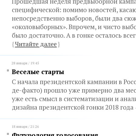
Прошедшая неделя предвыборной камп
специфической: помимо новостей, каса
непосредственно выборов, были два сю
«околовыборных». Впрочем, и чисто вы
было достаточно. А в гонке осталось всег
{
Читайте далее
}
28 января / 19:45
Веселые старты
С начала президентской кампании в Росс
де-факто) прошло уже примерно два мес
уже есть смысл в систематизации и анал
дизайна президентской гонки 2018 года
18 января / 21:26
Футурология голосования