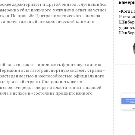
камер
скве характеризует и другой эпизод, случившийся
амеренно сбил пожилого мужчину в ответ на устное
«Когда 
жан. По просьбе Центра политического анализа
Рэттл и
бусловлен тяжелый психологический климат в
Шёнберг
удалось
Шенберг
ой власти, как то - проложить фронтовую линию
Германии всю газотранспортную систему страны -
 растерянностью и неспособностью официального
ые для всей страны. Специалисты же по
в свою очередь говорят о власти толпы, впавшей
ича в психоз и «состояние продиктованного