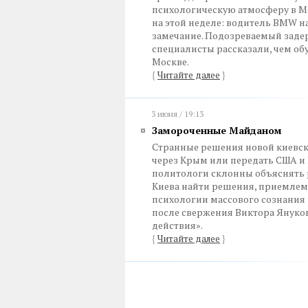
психологическую атмосферу в Мо
на этой неделе: водитель BMW н
замечание. Подозреваемый задер
специалисты рассказали, чем о
Москве.
{
Читайте далее
}
3 июня / 19:13
Замороченные Майданом
Странные решения новой киевск
через Крым или передать США и 
политологи склонны объяснять
Киева найти решения, приемлем
психологии массового сознания 
после свержения Виктора Януков
действия».
{
Читайте далее
}