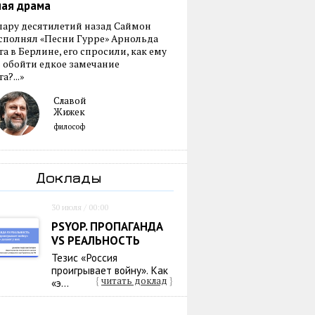
ная драма
пару десятилетий назад Саймон
сполнял «Песни Гурре» Арнольда
а в Берлине, его спросили, как ему
 обойти едкое замечание
а?...»
Славой
Жижек
философ
Доклады
30 июля / 00:00
PSYOP. ПРОПАГАНДА
VS РЕАЛЬНОСТЬ
Тезис «Россия
проигрывает войну». Как
{
читать доклад
}
«э...