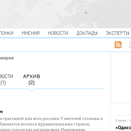
ЛОНКИ
МНЕНИЯ
НОВОСТИ
ДОКЛАДЫ
ЭКСПЕРТЫ
иатрия
ВОСТИ
АРХИВ
(1)
(2)
ом
а трагедией для всех россиян. У жителей столицы к
8 июля / 
бавляется всплеск иррациональных страхов,
«Одисс
утников городских катаклизмов. Нынешнюю