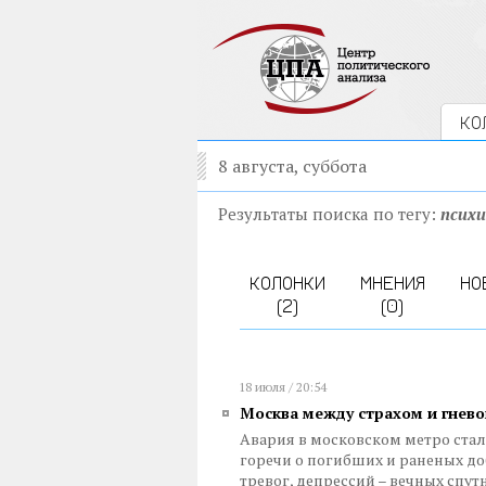
КО
8 августа, суббота
Результаты поиска по тегу:
псих
КОЛОНКИ
МНЕНИЯ
НО
(2)
(0)
18 июля / 20:54
Москва между страхом и гнев
Авария в московском метро стал
горечи о погибших и раненых до
тревог, депрессий – вечных сп