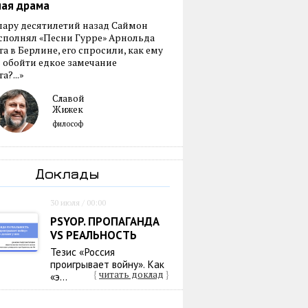
ная драма
пару десятилетий назад Саймон
сполнял «Песни Гурре» Арнольда
а в Берлине, его спросили, как ему
 обойти едкое замечание
а?...»
Славой
Жижек
философ
Доклады
30 июля / 00:00
PSYOP. ПРОПАГАНДА
VS РЕАЛЬНОСТЬ
Тезис «Россия
проигрывает войну». Как
{
читать доклад
}
«э...