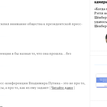
камер
«Когда 
Рэттл и
Шёнберг
удалось
силил внимание общества к президентской пресс-
Шенберг
енция я бы назвал то, что она прошла… без
есс-конференции Владимира Путина – это не про то,
ы, а про то, как их ему задают
{
Читайте далее
}
би