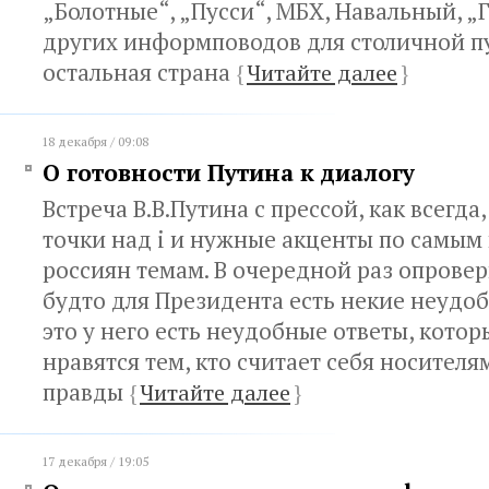
„Болотные“, „Пусси“, МБХ, Навальный, „
других информповодов для столичной пу
остальная страна
{
Читайте далее
}
18 декабря / 09:08
О готовности Путина к диалогу
Встреча В.В.Путина с прессой, как всегда
точки над i и нужные акценты по самым
россиян темам. В очередной раз опрове
будто для Президента есть некие неудо
это у него есть неудобные ответы, котор
нравятся тем, кто считает себя носител
правды
{
Читайте далее
}
17 декабря / 19:05