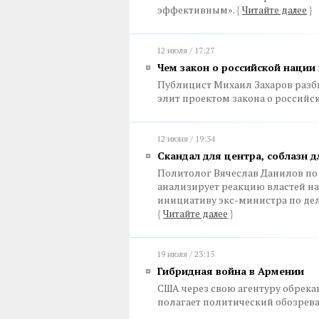
эффективным».
{
Читайте далее
}
12 июля / 17:27
Чем закон о российской нации 
Публицист Михаил Захаров разб
элит проектом закона о российс
12 июня / 19:34
Скандал для центра, соблазн 
Политолог Вячеслав Данилов по
анализирует реакцию властей н
инициативу экс-министра по де
{
Читайте далее
}
19 июля / 23:15
Гибридная война в Армении
США через свою агентуру обрека
полагает политический обозрев