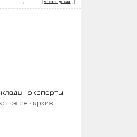
{
читать доклад
}
«э...
оклады
эксперты
ко тэгов
архив