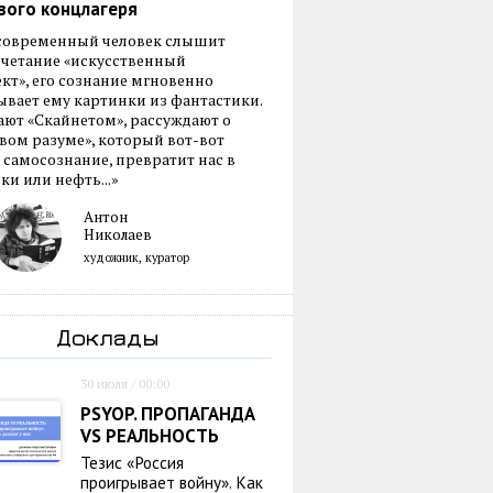
вого концлагеря
 современный человек слышит
очетание «искусственный
кт», его сознание мгновенно
вает ему картинки из фантастики.
ают «Скайнетом», рассуждают о
ом разуме», который вот-вот
 самосознание, превратит нас в
ки или нефть...»
Антон
Николаев
художник, куратор
Доклады
30 июля / 00:00
PSYOP. ПРОПАГАНДА
VS РЕАЛЬНОСТЬ
Тезис «Россия
проигрывает войну». Как