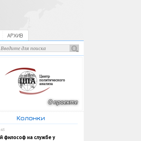
АРХИВ
Колонки
:45
й философ на службе у