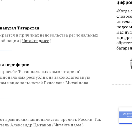
цифро
«Когда
словос
интелле
подсовы
напугал Татарстан
Нас пуг
ирается в причинах недовольства региональных
«цифров
кой нации
{
Читайте далее
}
обретет
батарей
для периферии
 просьбе "Региональных комментариев"
ациональных республик на законодательную
лам национальностей Вячеслава Михайлова
ют армянских националистов вредить России. Так
атель Александр Цыганов
{
Читайте далее
}