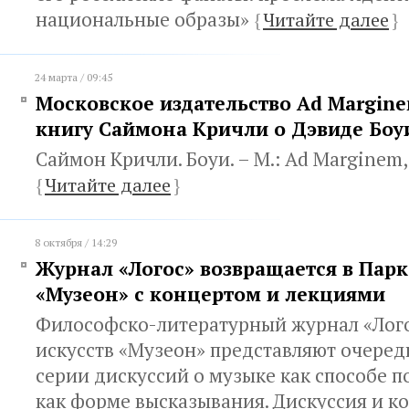
национальные образы»
{
Читайте далее
}
24 марта / 09:45
Московское издательство Ad Margin
книгу Саймона Кричли о Дэвиде Боу
Саймон Кричли. Боуи. – М.: Ad Marginem,
{
Читайте далее
}
8 октября / 14:29
Журнал «Логос» возвращается в Парк
«Музеон» с концертом и лекциями
Философско-литературный журнал «Лого
искусств «Музеон» представляют очере
серии дискуссий о музыке как способе п
как форме высказывания. Дискуссия и ко