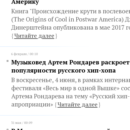
Америку
Книга "Происхождение крути в послево
(The Origins of Cool in Postwar America) 
Динерштейна опубликована в мае 2017 г
{
Читайте далее
}
6 февраля / 00:10
Музыковед Артем Рондарев раскроет
популярности русского хип-хопа
В воскресенье, 4 июня, в рамках интерн
фестиваля «Весь мир в одной Вышке» со
Артема Рондарева на тему «Русский хип-
апроприации»
{
Читайте далее
}
31 мая / 00:09