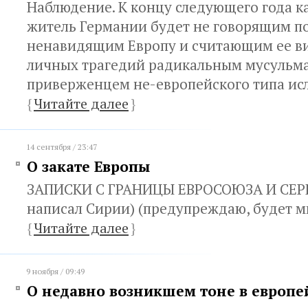
Наблюдение. К концу следующего года к
житель Германии будет не говорящим п
ненавидящим Европу и считающим ее в
личных трагедий радикальным мусульм
приверженцем не-европейского типа ис
{
Читайте далее
}
14 сентября / 23:47
О закате Европы
ЗАПИСКИ С ГРАНИЦЫ ЕВРОСОЮЗА И СЕРБ
написал Сирии) (предупреждаю, будет м
{
Читайте далее
}
9 ноября / 09:49
О недавно возникшем тоне в европ