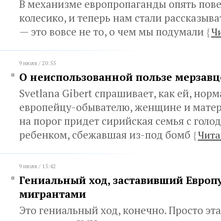
В механизме европропаганды опять пове
колесико, и теперь нам стали рассказыв
— это вовсе не то, о чем мы подумали
{
Ч
9 июля / 20:55
О неиспользованной пользе мерзавц
Svetlana Gibert спрашивает, как ей, нор
европейцу-обывателю, женщине и матери
на порог придет сирийская семья с гол
ребенком, сбежавшая из-под бомб
{
Чита
9 июля / 15:42
Гениальный ход, заставивший Европу
мигрантами
Это гениальный ход, конечно. Просто эт