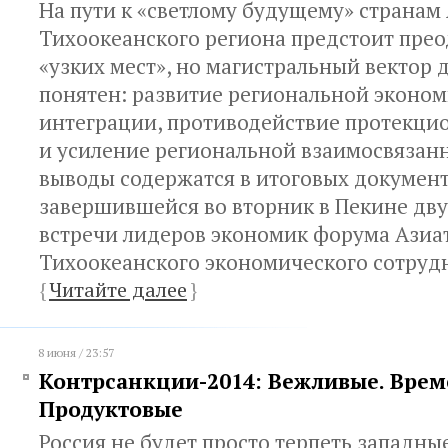
На пути к «светлому будущему» странам
Тихоокеанского региона предстоит прео
«узких мест», но магистральный вектор
понятен: развитие региональной эконо
интеграции, противодействие протекци
и усиление региональной взаимосвязанн
выводы содержатся в итоговых докумен
завершившейся во вторник в Пекине дв
встречи лидеров экономик форума Азиа
Тихоокеанского экономического сотруд
{
Читайте далее
}
8 июня / 23:57
Контрсанкции-2014: Вежливые. Врем
Продуктовые
Россия не будет просто терпеть западны