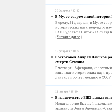
20 февраля / 12:42
В Музее современной истории 
В среду, 24 февраля, в Музее со
исторических наук, ведущего на
РАН Рудольфа Пихоя «XX съезд 
{
Читайте далее
}
15 февраля / 10:32
Востоковед Андрей Ланьков р
смерти Сталина
В четверг, 18 февраля, известны
кандидат исторических наук, пр
Ланьков прочтет лекцию о СССР и
12 января / 18:10
В издательстве ВШЭ вышла кни
Издательство Высшей школы эко
архивиста Ольги Эдельман «Стал