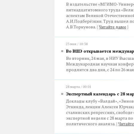
В издательстве «МГИМО-Универ
пятнадцатитомного труда «Вели
аспектам Великой Отечественной
А.И.Подберёзкин. Труд вышел п
А.В.Торкунова.
{
Читайте далее
}
23 мая / 10:38
Во ВШЭ открывается междунар
Во вторник, 24 мая, в НИУ Высш
Международная научная конфер
продлится два дня, с 24 по 26 мая
28 марта / 00:01
Экспертный календарь с 28 мар
Доклады клубу «Валдай», «Зинов
Эткинда, лекции Алексея Юрчака
сталинских репрессиях, свободе 
экспертной недели с 28 марта по
политического анализа.
{
Читайте