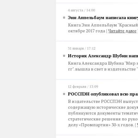
4 августа / 14:00
Энн Аппельбаум написала книгу
Книга Энн Аппельбаум "Красный 
октябре 2017 года
{
Читайте далее
31 января / 17:12
Историк Александр Шубин напи
Книга Александра Шубина "Мир на
гг". вышла в свет в издательстве
12 февраля / 13:09
РОССПЭН опубликовал всю пра
В издательстве РОССПЭН выпуст
содержащую исторические докум
публикуются документы темати
стратегические решения по руко
делу «Промпартии» 30-х годов.
{