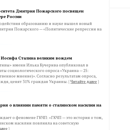
рситета Дмитрия Пожарского посвящен
ере России
содействия образованию и науке вышел новый
митрия Пожарского — «Политические репрессии на
 Иосифа Сталина великим вождем
ивы» имени Илька Кучерива опубликовал в
таты социологического опроса «Украина — 25:
венное мнение)». Согласно результатам опроса,
ождя, ценят 31% граждан Украины.
{
Читайте далее
}
рия о влиянии памяти о сталинском насилии на
дает о феномене ГКЧП: «ГКЧП — это история о том,
инском насилии повлияла на советскую
алее
}