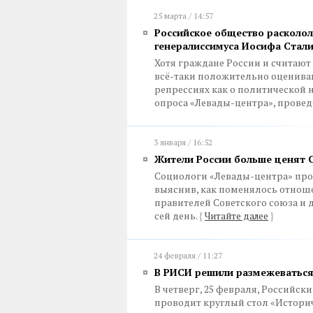
25 марта / 14:57
Российское общество расколол
генералиссимуса Иосифа Стал
Хотя граждане России и считают
всё-таки положительно оцениваю
репрессиях как о политической 
опроса «Левады-центра», провед
3 января / 16:52
Жители России больше ценят 
Социологи «Левады-центра» про
выяснив, как поменялось отнош
правителей Советского союза и 
сей день.
{
Читайте далее
}
24 февраля / 11:27
В РИСИ решили размежеваться
В четверг, 25 февраля, Российск
проводит круглый стол «Истори