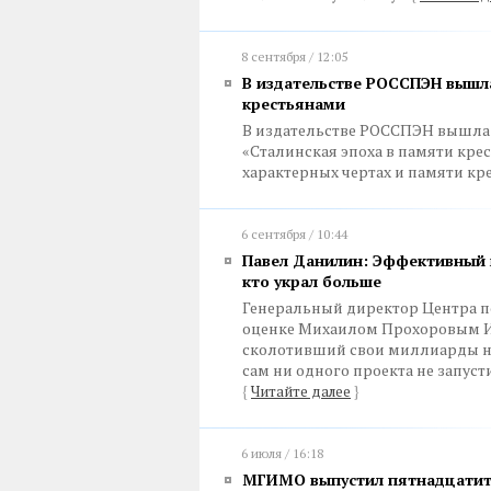
8 сентября / 12:05
В издательстве РОССПЭН вышла
крестьянами
В издательстве РОССПЭН вышла 
«Сталинская эпоха в памяти крес
характерных чертах и памяти кр
6 сентября / 10:44
Павел Данилин: Эффективный 
кто украл больше
Генеральный директор Центра п
оценке Михаилом Прохоровым Иос
сколотивший свои миллиарды на
сам ни одного проекта не запусти
{
Читайте далее
}
6 июля / 16:18
МГИМО выпустил пятнадцатит