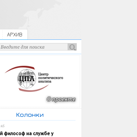
АРХИВ
Колонки
:45
й философ на службе у