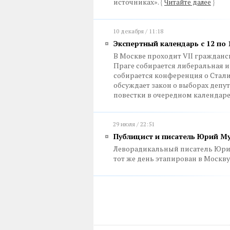
источниках».
{
Читайте далее
}
10 декабря / 11:18
Экспертный календарь с 12 по 
В Москве проходит VII гражданс
Праге собирается либеральная и
собирается конференция о Сталин
обсуждает закон о выборах депу
повестки в очередном календар
29 июля / 22:51
Публицист и писатель Юрий Му
Леворадикальный писатель Юрий
тот же день этапирован в Москву