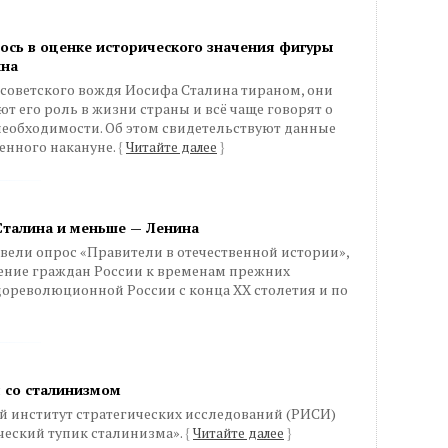
ось в оценке исторического значения фигуры
ина
 советского вождя Иосифа Сталина тираном, они
т его роль в жизни страны и всё чаще говорят о
необходимости. Об этом свидетельствуют данные
енного накануне.
{
Читайте далее
}
Сталина и меньше — Ленина
вели опрос «Правители в отечественной истории»,
ение граждан России к временам прежних
дореволюционной России с конца XX столетия и по
 со сталинизмом
ий институт стратегических исследований (РИСИ)
ческий тупик сталинизма».
{
Читайте далее
}