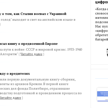
цифро
«Когда
словос
 о том, как Сталин воевал с Украиной
интелле
голод" выходит в свет на английском языке в
подсовы
}
Нас пуг
«цифров
обретет
батарей
сал книгу о предвоенной Европе
 пути к войне: СССР и мировой кризис. 1933-1940
 "Алгоритм"
{
Читайте далее
}
вду о вредителях
или первую документальную книгу-сборник,
енты из архивов Кремля. В первой книге
ческих дел фонда Политбюро, отразившие
водству подготовкой и проведением процесса по
Читайте далее
}