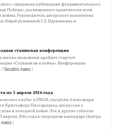
ситет» завершена публикация фундаментального
кая Победа», посвященного практически всем
 войны. Руководитель авторского коллектива
од общей редакцией С.Е.Нарышкина и
одная сталинская конференция
ая школа экономики пройдет стартует
енция «Cталинизм и война». Конференция
.
{
Читайте далее
}
та по 3 апреля 2016 года
ьевского клуба» и РИСИ, гастроли Александра
 и Кристофера Писсаридеса, дискуссии о
слова и холодной войне. Эти и другие события
 3 апреля 2016 года в очередном календаре Центра
 далее
}