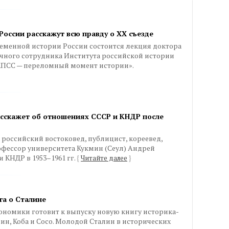
России расскажут всю правду о XX съезде
временной истории России состоится лекция доктора
учного сотрудника Института российской истории
КПСС — переломный момент истории».
асскажет об отношениях СССР и КНДР после
й российский востоковед, публицист, кореевед,
офессор университета Кукмин (Сеул) Андрей
 КНДР в 1953–1961 гг.
{
Читайте далее
}
га о Сталине
номики готовит к выпуску новую книгу историка-
ин, Коба и Сосо. Молодой Сталин в исторических