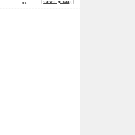
{
читать доклад
}
«э...