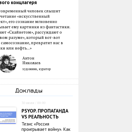
вого концлагеря
 современный человек слышит
очетание «искусственный
кт», его сознание мгновенно
вает ему картинки из фантастики.
ают «Скайнетом», рассуждают о
ом разуме», который вот-вот
 самосознание, превратит нас в
ки или нефть...»
Антон
Николаев
художник, куратор
Доклады
30 июля / 00:00
PSYOP. ПРОПАГАНДА
VS РЕАЛЬНОСТЬ
Тезис «Россия
проигрывает войну». Как