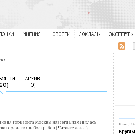
ЛОНКИ
МНЕНИЯ
НОВОСТИ
ДОКЛАДЫ
ЭКСПЕРТЫ
ин
ВОСТИ
АРХИВ
(20)
(0)
линия горизонта Москвы навсегда изменилась
8 мая / 14
тва городских небоскребов
{
Читайте далее
}
Круглы