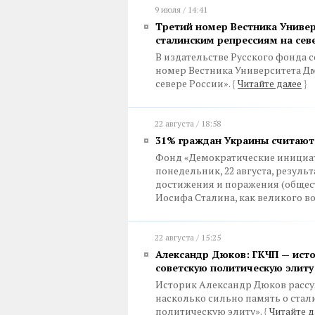
9 июля / 14:41
Третий номер Вестника Униве
сталинским репрессиям на сев
В издательстве Русского фонда 
номер Вестника Университета Д
севере России».
{
Читайте далее
}
22 августа / 18:58
31% граждан Украины считают
Фонд «Демократические инициат
понедельник, 22 августа, резуль
достижения и поражения (общест
Иосифа Сталина, как великого в
22 августа / 15:25
Александр Дюков: ГКЧП — исто
советскую политическую элиту
Историк Александр Дюков рассуж
насколько сильно память о стал
политическую элиту».
{
Читайте д