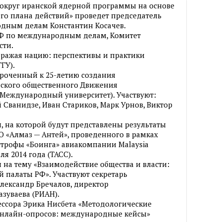
вокруг иранской ядерной программы на основе
го плана действий» проведет председатель
дным делам Константин Косачев.
Ф по международным делам, Комитет
сти.
бражая нацию: перспективы и практики
ГУ).
уроченный к 25-летию создания
ского общественного Движения
(Международный университет). Участвуют:
Сванидзе, Иван Стариков, Марк Урнов, Виктор
, на которой будут представлены результаты
 «Алмаз — Антей», проведенного в рамках
строфы «Боинга» авиакомпании Malaysia
ля 2014 года (ТАСС).
 на тему «Взаимодействие общества и власти:
 палаты РФ». Участвуют секретарь
лександр Бречалов, директор
азуваева (РИАН).
ессора Эрика Нисбета «Методологические
онлайн-опросов: международные кейсы»