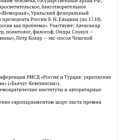
равам человека, Государственный архив РФ,
росветительское, благотворительное
 «Мемориал», Уральский федеральный
президента России Б. Н. Ельцина (до 17.10).
Россия как проблема». Участвуют: Александр
ер, политолог, философ, Ондра Соукуп —
вины», Петр Колар — экс-посол Чешской
нференция РМСД «Россия и Турция: укрепление
а» («Балчуг-Кемпински»).
Демократические институты и авторитарные
вление европарламентом шорт-листа премии