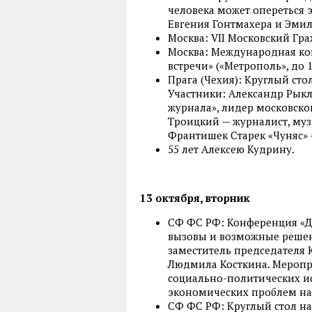
человека может опереться 
Евгения Гонтмахера и Эмил
Москва: VII Московский Гра
Москва: Международная ко
встречи» («Метрополь», до 1
Прага (Чехия): Круглый сто
Участники: Александр Рык
журнала», лидер московско
Троицкий — журналист, муз
Франтишек Старек «Чуняс» 
55 лет Алексею Кудрину.
13 октября, вторник
СФ ФС РФ: Конференция «Д
вызовы и возможные решен
заместитель председателя
Людмила Косткина. Меропр
социально-политических и
экономических проблем на
СФ ФС РФ: Круглый стол на