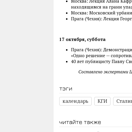
Москва: Лекция Алана Кафр
находящимся на грани упад
Москва: Московский урбанис
Прага (Чехия): Лекция Геор
17 октября, суббота
Прага (Чехия): Демонстрац
«Одно решение — сопротивле
40 лет публицисту Павлу Св
Составлено экспертами Ц
тэги
календарь
КГИ
Стали
читайте также