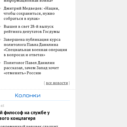
информационная война»
Дмитрий Медведев: «Нации,
чтобы сохраниться, нужно
собраться в кулак»
Вышел в свет 28-й выпуск
рейтинга депутатов Госдумы
Завершена публикация курса
политолога Павла Данилина
«Специальная военная операция
в вопросах и ответах»
Политолог Павел Данилин
рассказал, зачем Запад хочет
«отменить» Россию
{
все новости
}
Колонки
:45
й философ на службе у
вого концлагеря
 современный человек слышит