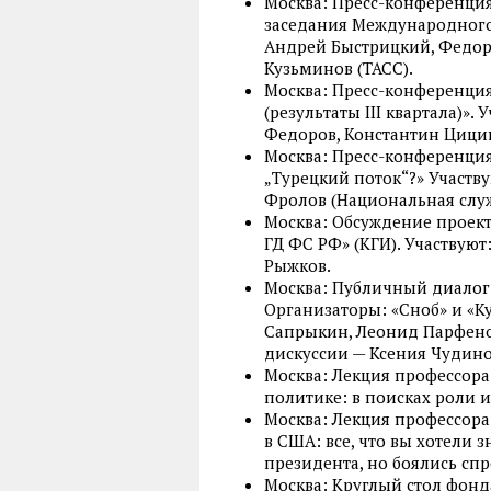
Москва: Пресс-конференци
заседания Международного 
Андрей Быстрицкий, Федор 
Кузьминов (ТАСС).
Москва: Пресс-конференция
(результаты III квартала)».
Федоров, Константин Цици
Москва: Пресс-конференция
„Турецкий поток“?» Участв
Фролов (Национальная служ
Москва: Обсуждение проект
ГД ФС РФ» (КГИ). Участвую
Рыжков.
Москва: Публичный диалог 
Организаторы: «Сноб» и «К
Сапрыкин, Леонид Парфенов
дискуссии — Ксения Чудинов
Москва: Лекция профессора
политике: в поисках роли и
Москва: Лекция профессор
в США: все, что вы хотели 
президента, но боялись сп
Москва: Круглый стол фонд