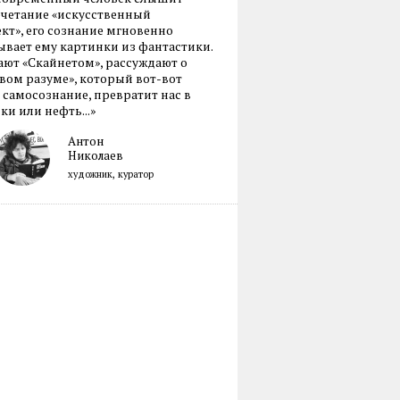
очетание «искусственный
кт», его сознание мгновенно
вает ему картинки из фантастики.
ают «Скайнетом», рассуждают о
ом разуме», который вот-вот
 самосознание, превратит нас в
ки или нефть...»
Антон
Николаев
художник, куратор