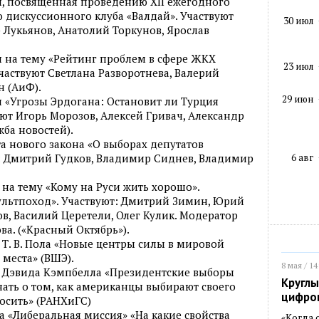
я, посвященная проведению XII ежегодного
дискуссионного клуба «Валдай». Участвуют
30 июл
Лукьянов, Анатолий Торкунов, Ярослав
 на тему «Рейтинг проблем в сфере ЖКХ
23 июл
 Участвуют Светлана Разворотнева, Валерий
н (АиФ).
29 июн
 «Угрозы Эрдогана: Остановит ли Турция
уют Игорь Морозов, Алексей Гривач, Александр
ба новостей).
а нового закона «О выборах депутатов
6 авг
т: Дмитрий Гудков, Владимир Сиднев, Владимир
на тему «Кому на Руси жить хорошо».
ультпоход». Участвуют: Дмитрий Зимин, Юрий
, Василий Церетели, Олег Кулик. Модератор
а. («Красный Октябрь»).
 Т. В. Пола «Новые центры силы в мировой
 места» (ВШЭ).
8 мая / 14
а Дэвида Кэмпбелла «Президентские выборы
Круглы
знать о том, как американцы выбирают своего
цифро
росить» (РАНХиГС)
а «Либеральная миссия» «На какие свойства
«Когда