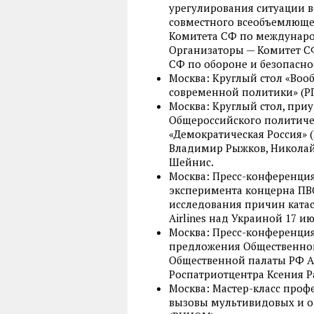
урегулирования ситуации 
совместного всеобъемлюще
Комитета СФ по междунаро
Организаторы — Комитет С
СФ по обороне и безопасно
Москва: Круглый стол «Воо
современной политики» (РГ
Москва: Круглый стол, при
Общероссийского политиче
«Демократическая Россия» 
Владимир Рыжков, Николай 
Шейнис.
Москва: Пресс-конференция
эксперимента концерна ПВО
исследования причин ката
Airlines над Украиной 17 ию
Москва: Пресс-конференция
предложения Общественной
Общественной палаты РФ А
Роспатриотцентра Ксения Р
Москва: Мастер-класс проф
вызовы мультивидовых и 