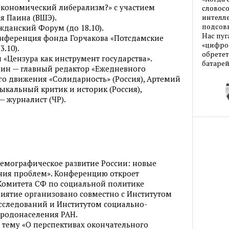
экономический либерализм?» с участием
словос
я Паина (ВШЭ).
интелле
подсовы
жданский Форум (до 18.10).
Нас пуг
нференция фонда Горчакова «Потсдамские
«цифров
3.10).
обретет
л «Цензура как инструмент государства».
батарей
лин — главный редактор «Ежедневного
го движения «Солидарность» (Россия), Артемий
ыкальный критик и историк (Россия),
— журналист (ЧР).
емографическое развитие России: новые
ия проблем». Конференцию откроет
 Комитета СФ по социальной политике
иятие организовано совместно с Институтом
сследований и Институтом социально-
родонаселения РАН.
 тему «О перспективах окончательного