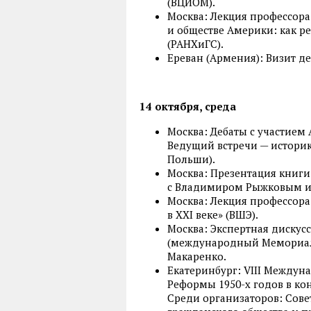
(ВЦИОМ).
Москва: Лекция профессора
и обществе Америки: как р
(РАНХиГС).
Ереван (Армения): Визит де
14 октября, среда
Москва: Дебаты с участием
Ведущий встречи — историк
Польши).
Москва: Презентация книги
с Владимиром Рыжковым и 
Москва: Лекция профессор
в XXI веке» (ВШЭ).
Москва: Экспертная дискусс
(международный Мемориал)
Макаренко.
Екатеринбург: VIII Междун
Реформы 1950-х годов в кон
Среди организаторов: Сове