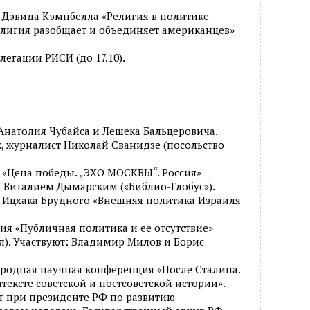
 Дэвида Кэмпбелла «Религия в политике
елигия разобщает и объединяет американцев»
легации РИСИ (до 17.10).
 Анатолия Чубайса и Лешека Бальцеровича.
, журналист Николай Сванидзе (посольство
 «Цена победы. „ЭХО МОСКВЫ“. Россия»
Виталием Дымарским («Библио-Глобус»).
а Ицхака Брудного «Внешняя политика Израиля
ия «Публичная политика и ее отсутствие»
. Участвуют: Владимир Милов и Борис
ародная научная конференция «После Сталина.
тексте советской и постсоветской истории».
т при президенте РФ по развитию