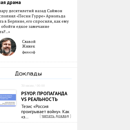
ная драма
пару десятилетий назад Саймон
сполнял «Песни Гурре» Арнольда
а в Берлине, его спросили, как ему
 обойти едкое замечание
а?...»
Славой
Жижек
философ
Доклады
30 июля / 00:00
PSYOP. ПРОПАГАНДА
VS РЕАЛЬНОСТЬ
Тезис «Россия
проигрывает войну». Как
{
читать доклад
}
«э...