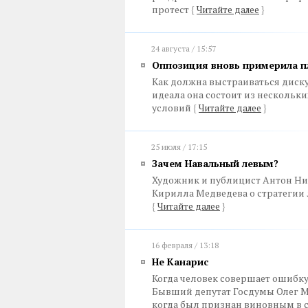
протест
{
Читайте далее
}
24 августа / 15:57
Оппозиция вновь примерила пл
Как должна выстраиваться диску
идеала она состоит из нескольк
условий
{
Читайте далее
}
25 июля / 17:15
Зачем Навальный левым?
Художник и публицист Антон Ник
Кирилла Медведева о стратегии
{
Читайте далее
}
16 февраля / 13:18
Не Канарис
Когда человек совершает ошибку, 
Бывший депутат Госдумы Олег Ми
когда был признан виновным в с