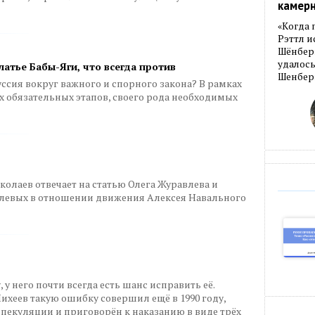
камер
«Когда 
Рэттл и
Шёнберг
удалось
атье Бабы-Яги, что всегда против
Шенберг
ссия вокруг важного и спорного закона? В рамках
их обязательных этапов, своего рода необходимых
олаев отвечает на статью Олега Журавлева и
 левых в отношении движения Алексея Навального
у него почти всегда есть шанс исправить её.
хеев такую ошибку совершил ещё в 1990 году,
пекуляции и приговорён к наказанию в виде трёх