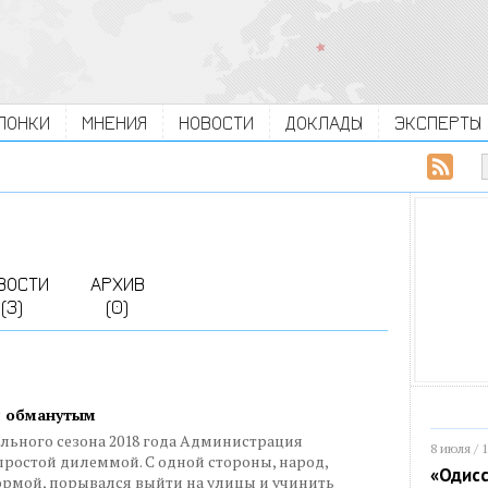
ЛОНКИ
МНЕНИЯ
НОВОСТИ
ДОКЛАДЫ
ЭКСПЕРТЫ
ВОСТИ
АРХИВ
(3)
(0)
бя обманутым
льного сезона 2018 года Администрация
8 июля / 
простой дилеммой. С одной стороны, народ,
«Одисс
рмой, порывался выйти на улицы и учинить