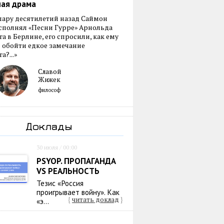
ная драма
пару десятилетий назад Саймон
сполнял «Песни Гурре» Арнольда
а в Берлине, его спросили, как ему
 обойти едкое замечание
а?...»
Славой
Жижек
философ
Доклады
30 июля / 00:00
PSYOP. ПРОПАГАНДА
VS РЕАЛЬНОСТЬ
Тезис «Россия
проигрывает войну». Как
{
читать доклад
}
«э...