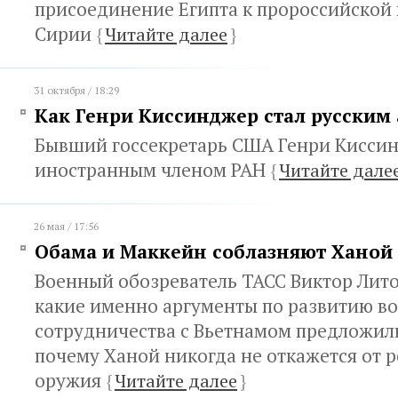
присоединение Египта к пророссийской
Сирии
{
Читайте далее
}
31 октября / 18:29
Как Генри Киссинджер стал русским
Бывший госсекретарь США Генри Кисси
иностранным членом РАН
{
Читайте дале
26 мая / 17:56
Обама и Маккейн соблазняют Ханой
Военный обозреватель ТАСС Виктор Лито
какие именно аргументы по развитию в
сотрудничества с Вьетнамом предложил
почему Ханой никогда не откажется от 
оружия
{
Читайте далее
}