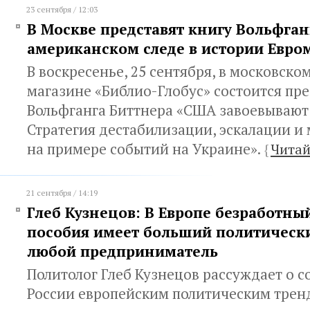
23 сентября / 12:03
В Москве представят книгу Вольфган
американском следе в истории Евро
В воскресенье, 25 сентября, в московск
магазине «Библио-Глобус» состоится пр
Вольфганга Биттнера «США завоевывают 
Стратегия дестабилизации, эскалации и
на примере событий на Украине».
{
Читай
21 сентября / 14:19
Глеб Кузнецов: В Европе безработны
пособия имеет больший политически
любой предприниматель
Политолог Глеб Кузнецов рассуждает о с
России европейским политическим тренд