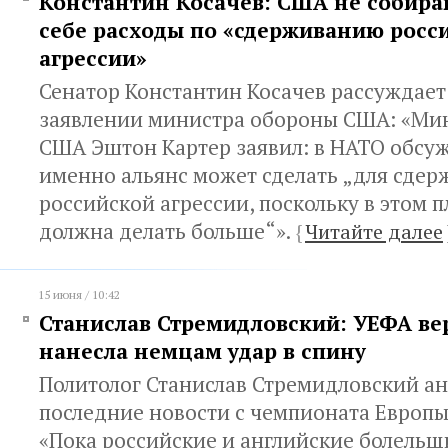
Константин Косачев: США не собира
себе расходы по «сдерживанию росс
агрессии»
Сенатор Константин Косачев рассуждает
заявлении министра обороны США: «Ми
США Эштон Картер заявил: в НАТО обсуж
именно альянс может сделать „для сде
российской агрессии, поскольку в этом 
должна делать больше“».
{
Читайте далее
15 июня / 10:42
Станислав Стремидловский: УЕФА в
нанесла немцам удар в спину
Политолог Станислав Стремидловский а
последние новости с чемпионата Европы
«Пока российские и английские болельщ