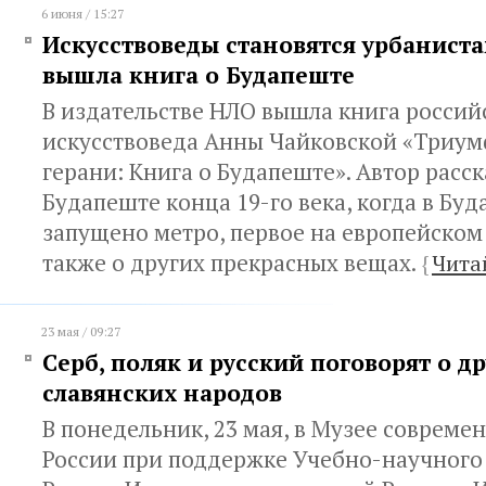
6 июня / 15:27
Искусствоведы становятся урбаниста
вышла книга о Будапеште
В издательстве НЛО вышла книга россий
искусствоведа Анны Чайковской «Триум
герани: Книга о Будапеште». Автор расск
Будапеште конца 19-го века, когда в Бу
запущено метро, первое на европейском
также о других прекрасных вещах.
{
Чита
23 мая / 09:27
Серб, поляк и русский поговорят о д
славянских народов
В понедельник, 23 мая, в Музее совреме
России при поддержке Учебно-научного