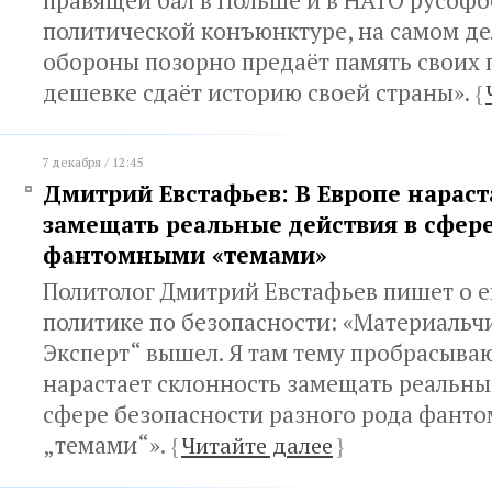
правящей бал в Польше и в НАТО русоф
политической конъюнктуре, на самом д
обороны позорно предаёт память своих 
дешевке сдаёт историю своей страны».
{
7 декабря / 12:45
Дмитрий Евстафьев: В Европе нараст
замещать реальные действия в сфер
фантомными «темами»
Политолог Дмитрий Евстафьев пишет о 
политике по безопасности: «Материальчи
Эксперт“ вышел. Я там тему пробрасываю
нарастает склонность замещать реальны
сфере безопасности разного рода фант
„темами“».
{
Читайте далее
}