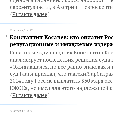
евроэнтузиасты, в Австрии — евроскепти
{
Читайте далее
}
22 апреля / 12:47
Константин Косачев: кто оплатит Ро
репутационные и имиджевые издер
Сенатор международник Константин Ко
анализирует последствия решения суда в
«Ожидавшаяся, но все равно знаковая и 
суд Гааги признал, что гаагский арбитра
2014 году Россию выплатить $50 млрд э
ЮКОСа, не имел для этого надлежащей 
{
Читайте далее
}
22 апреля / 10:22