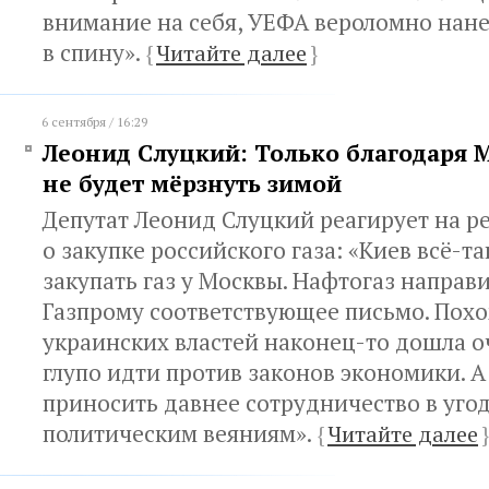
внимание на себя, УЕФА вероломно нан
в спину».
{
Читайте далее
}
6 сентября / 16:29
Леонид Слуцкий: Только благодаря 
не будет мёрзнуть зимой
Депутат Леонид Слуцкий реагирует на 
о закупке российского газа: «Киев всё-т
закупать газ у Москвы. Нафтогаз направ
Газпрому соответствующее письмо. Похо
украинских властей наконец-то дошла о
глупо идти против законов экономики. А
приносить давнее сотрудничество в уг
политическим веяниям».
{
Читайте далее
}