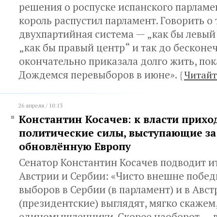
решения о роспуске испанского парламе
король распустил парламент. Говорить о 
двухпартийная система — „как бы левый
„как бы правый центр“ и так до бесконе
окончательно приказала долго жить, пок
Дождемся перевыборов в июне».
{
Читайт
26 апреля / 10:13
Константин Косачев: к власти прихо
политические силы, выступающие за
обновлённую Европу
Сенатор Константин Косачев подводит и
Австрии и Сербии: «Чисто внешне побе
выборов в Сербии (в парламент) и в Авс
(президентские) выглядят, мягко скажем,
единомышленники. Скорее наоборот — в