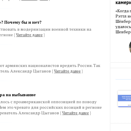
камер
«Когда 
Рэттл и
Шёнберг
»? Почему бы и нет?
удалось
твовать в модернизации военной техники на
Шенберг
регионе
{
Читайте далее
}
ют армянских националистов вредить России. Так
атель Александр Цыганов
{
Читайте далее
}
гра на выбывание
лось с проамериканской оппозицией по поводу
Чем это чревато для российских позиций в регионе
реватель Александр Цыганов
{
Читайте далее
}