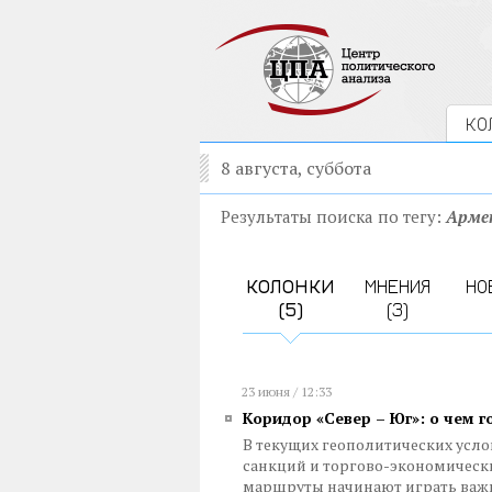
КО
8 августа, суббота
Результаты поиска по тегу:
Арме
КОЛОНКИ
МНЕНИЯ
НО
(5)
(3)
23 июня / 12:33
Коридор «Север – Юг»: о чем 
В текущих геополитических усл
санкций и торгово-экономическ
маршруты начинают играть ва