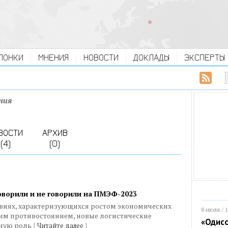
ЛОНКИ
МНЕНИЯ
НОВОСТИ
ДОКЛАДЫ
ЭКСПЕРТЫ
ния
ВОСТИ
АРХИВ
(4)
(0)
говорили и не говорили на ПМЭФ-2023
овиях, характеризующихся ростом экономических
8 июля / 
им противостоянием, новые логистические
«Одисс
жную роль
{
Читайте далее
}