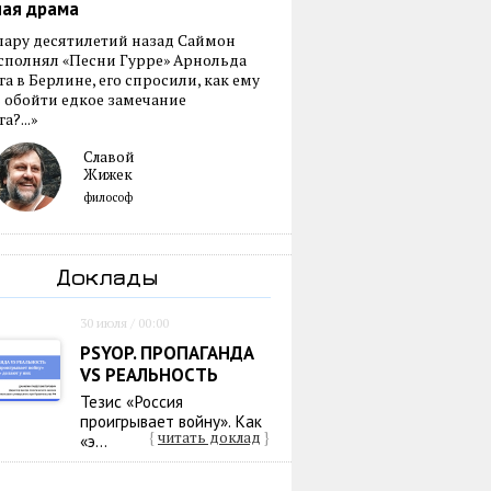
ная драма
пару десятилетий назад Саймон
сполнял «Песни Гурре» Арнольда
а в Берлине, его спросили, как ему
 обойти едкое замечание
а?...»
Славой
Жижек
философ
Доклады
30 июля / 00:00
PSYOP. ПРОПАГАНДА
VS РЕАЛЬНОСТЬ
Тезис «Россия
проигрывает войну». Как
{
читать доклад
}
«э...