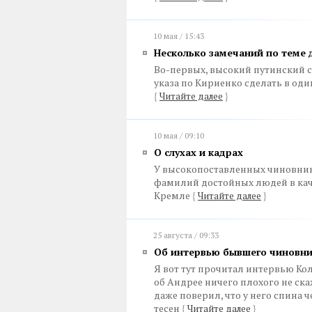
10 мая / 15:43
Несколько замечаний по теме 
Во-первых, высокий путинский с
указа по Кириенко сделать в оди
{
Читайте далее
}
10 мая / 09:10
О слухах и кадрах
У высокопоставленных чиновник
фамилий достойных людей в кач
Кремле
{
Читайте далее
}
25 августа / 09:33
Об интервью бывшего чиновн
Я вот тут прочитал интервью Кол
об Андрее ничего плохого не скаж
даже поверил, что у него спина 
тесен
{
Читайте далее
}