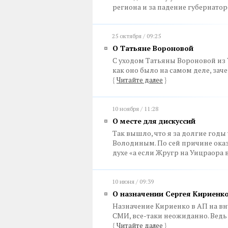
региона и за падение губернато
25 октября / 09:25
О Татьяне Вороновой
С уходом Татьяны Вороновой из 
как оно было на самом деле, заче
{
Читайте далее
}
10 ноября / 11:28
О месте для дискуссий
Так вышло, что я за долгие годы 
Володиным. По сей причине ока
духе «а если Жругр на Уицраора в
10 июня / 09:39
О назначении Сергея Кириенк
Назначение Кириенко в АП на вн
СМИ, все-таки неожиданно. Вед
{
Читайте далее
}