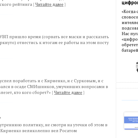
цифро
рского рейтинга
{
Читайте далее
}
«Когда
словос
интелле
подсовы
Нас пуг
УВП пришло время (сорвать все маски и рассказать
«цифров
ркнуто) отнестись к итогам ее работы на этом посту
обретет
батарей
успел поработать и с Кириенко, и с Сурковым, и с
зался в осаде СМИшников, умучивших вопросами в
лезет, кто кого сборет?»
{
Читайте далее
}
о
утреннюю политику, не смотря на утечки об этом в
ь Кириенко великолепно вел Росатом