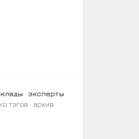
оклады
эксперты
ко тэгов
архив