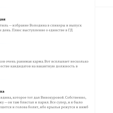
дня
тиль — избрание Володина в спикеры и выпуск
н день. Плюс выступление о единстве в ГД
ов очень ранимая карма. Вот всплывает несколько
естве кандидатов на вакантную должность в
ика
ядина, которое тот дал Винокуровой. Собственно,
у — он там блистал и парил. Все супер, и я было
чешется и голова болит, ибо крылья режутся и нимб