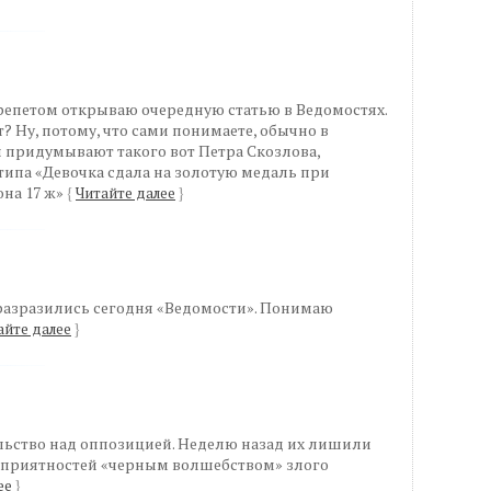
 трепетом открываю очередную статью в Ведомостях.
? Ну, потому, что сами понимаете, обычно в
 придумывают такого вот Петра Скозлова,
ипа «Девочка сдала на золотую медаль при
на 17 ж»
{
Читайте далее
}
азразились сегодня «Ведомости». Понимаю
айте далее
}
льство над оппозицией. Неделю назад их лишили
еприятностей «черным волшебством» злого
ее
}