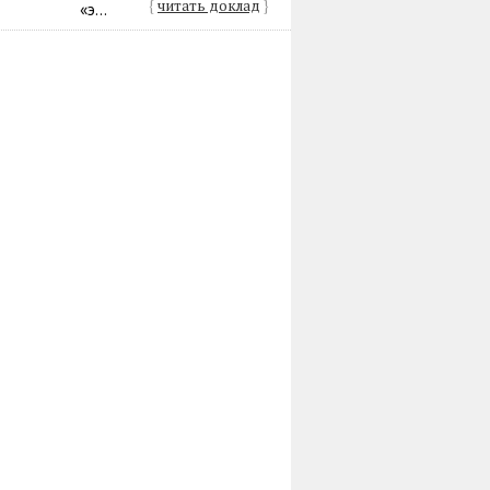
{
читать доклад
}
«э...