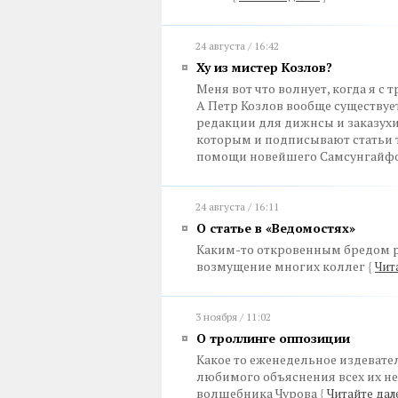
24 августа / 16:42
Ху из мистер Козлов?
Меня вот что волнует, когда я с
А Петр Козлов вообще существует
редакции для дижнсы и заказухи
которым и подписывают статьи т
помощи новейшего Самсунгайфо
24 августа / 16:11
О статье в «Ведомостях»
Каким-то откровенным бредом р
возмущение многих коллег
{
Чит
3 ноября / 11:02
О троллинге оппозиции
Какое то еженедельное издевате
любимого объяснения всех их н
волшебника Чурова
{
Читайте дал