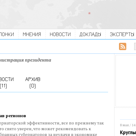
ЛОНКИ
МНЕНИЯ
НОВОСТИ
ДОКЛАДЫ
ЭКСПЕРТЫ
нистрация президента
ВОСТИ
АРХИВ
(11)
(0)
ав регионов
бернаторской эффективности, все по прежнему так
8 мая / 14
то свято уверен, что может рекомендовать к
Круглы
ранных губернаторов за неудачи в экономике