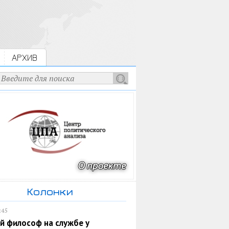
АРХИВ
Колонки
:45
й философ на службе у