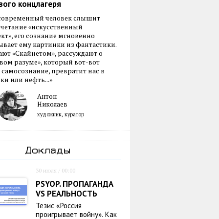
вого концлагеря
 современный человек слышит
очетание «искусственный
кт», его сознание мгновенно
вает ему картинки из фантастики.
ают «Скайнетом», рассуждают о
ом разуме», который вот-вот
 самосознание, превратит нас в
ки или нефть...»
Антон
Николаев
художник, куратор
Доклады
30 июля / 00:00
PSYOP. ПРОПАГАНДА
VS РЕАЛЬНОСТЬ
Тезис «Россия
проигрывает войну». Как