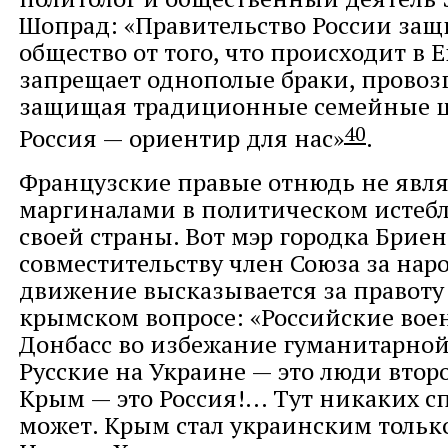
Шопрад: «Правительство России защ
общество от того, что происходит в 
запрещает однополые браки, провоз
защищая традиционные семейные ц
40
Россия — ориентир для нас»
.
Французские правые отнюдь не явл
маргиналами в политическом исте
своей страны. Вот мэр городка Брие
совместительству член Союза за нар
движение высказывается за правоту
крымском вопросе: «Российские вое
Донбасс во избежание гуманитарной
Русские на Украине — это люди второг
Крым — это Россия!... Тут никаких с
может. Крым стал украинским только