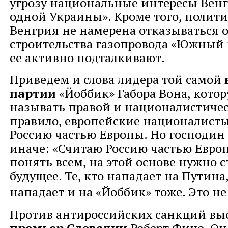
угрозу национальные интересы Венг
одной Украины». Кроме того, полити
Венгрия не намерена отказываться 
строительства газопровода «Южный 
ее активно подталкивают.
Приведем и слова лидера той самой
партии
«Йоббик»
Габора Вона, кото
называть правой и националистичес
правило, европейские националисты
Россию частью Европы. Но господин 
иначе: «Считаю Россию частью Евро
понять всем, на этой основе нужно 
будущее. Те, кто нападает на Путина
нападает и на «Йоббик» тоже. Это не
Против антироссийских санкций вы
премьер Словакии
Роберт Фицо. Он