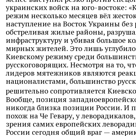
украинских войск на юго-востоке: 
режим несколько месяцев вёл жесто
наступление на Восток Украины без 
обстреливая жилые районы, разруша
инфраструктуру и убивая большое к
мирных жителей. Это лишь углубил
Киевскому режиму среди большинст
русскоговорящих. Несмотря на то, ч
лидеров мятежников являются реа
националистами, большинство русс
решительно сопротивляется Киевск
Вообще, позиция западноевропейско
никогда близка позиции России. И п
похож на Че Гевару, у леворадикалов,
зрения самих европейских леворади
России сегодня общий враг — амери