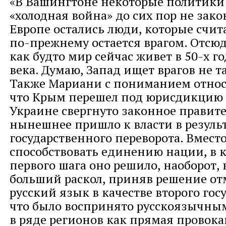
«В Вашингтоне некоторые политики 
«холодная война» до сих пор не зако
Европе остались люди, которые счит
по-прежнему остается врагом. Отсюд
как будто мир сейчас живет в 50-х г
века. Думаю, Запад ищет врагов не та
Также Мариани с пониманием относи
что Крым перешел под юрисдикцию 
Украине свергнуто законное правите
нынешнее пришло к власти в резуль
государственного переворота. Вместо
способствовать единению нации, в к
первого шага оно решило, наоборот,
больший раскол, приняв решение о
русский язык в качестве второго гос
что было воспринято русскоязычны
в ряде регионов как прямая провока