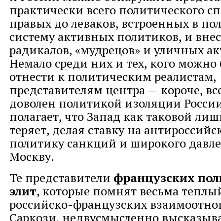
практически всего политического сп
правых до леваков, встроенных в п
систему активных политиков, и вне
радикалов, «мудрецов» и уличных ак
Немало среди них и тех, кого можно
отнести к политическим реалистам,
представителям центра — короче, все
доволен политикой изоляции России,
полагает, что Запад как таковой лиш
теряет, делая ставку на антироссийс
политику санкций и широкого давл
Москву.
Те представители
французских пол
элит
, которые помнят весьма теплы
российско-французских взаимоотно
Саркози, недвусмысленно высказыва