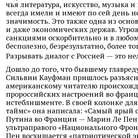
чья литература, искусство, музыка и
всегда имели и имеют по сей день 
значимость. Это также одна из осн
и даже экономических держав. Угро
санкциями оскорбительно и в любом
бесполезно, безрезультатно, более т
Разрывать диалог с Россией — это не
Дошло до того, что бывшему главред
Сильвии Кауфман пришлось разъясн
американскому читателю происхож
пророссийских настроений во фран
истеблишменте. В своей колонке дл
таймс» она написала: «Самый ярый
Путина во Франции — Марин Ле Пен
ультраправого «Национального Фрон
Пен восхищается «патриотической 