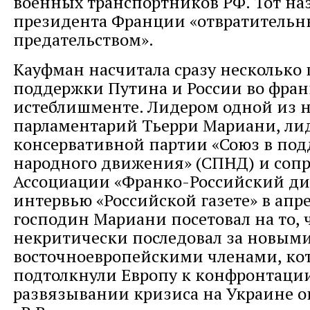
военных транспортников РФ. Тот на
президента Франции «отвратитель
предательством».
Кауфман насчитала сразу несколько 
поддержки Путина и России во фра
истеблишменте. Лидером одной из н
парламентарий Тьерри Мариани, ли
консервативной партии «Союз в по
народного движения» (СПНД) и соп
Ассоциации «Франко-Российский диа
интервью «Российской газете» в апре
господин Мариани посетовал на то, 
некритически последовал за новым
восточноевропейскими членами, ко
подтолкнули Европу к конфронтации 
развязывании кризиса на Украине 