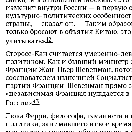
изменит внутри России — в первую о
культурно-политических особенност
страны, — сказал он. — Таким образо
только бросают в объятия Китаю, эт
42
учитывать»
.
Сторосс-Кан считается умеренно-ле
политиком. Как и бывший министр
Франции Жан-Пьер Шевенман, кото
сооснователем нынешней Социалис
партии Франции. Шевенман прямо з
«независимая Франция нуждается в
43
России»
.
Люка Ферри, философа, гуманиста и 
политика, занимавшего в свое время
министра молодежи, образования и 