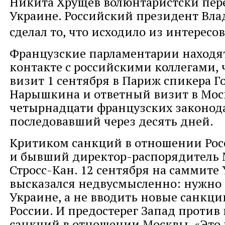
Никита Хрущев волюнтаристски пере
Украине. Российский президент Вл
сделал то, что исходило из интересов
Французские парламентарии находят
контакте с российскими коллегами, 
визит 1 сентября в Париж спикера Г
Нарышкина и ответный визит в Мос
четырнадцати французских законода
последовавший через десять дней.
Критиком санкций в отношении Рос
и бывший директор-распорядитель
Стросс-Кан. 12 сентября на саммите 
высказался недвусмысленно: нужно
Украине, а не вводить новые санкци
России. И предостерег Запад против
санкций в отношении Москвы. «Это 