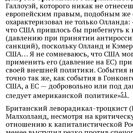
Галлоуэй, которого никак не отнесеш
европейским правым, подобным же 
охарактеризовал не только Олланда:
что США пришлось бы прибегнуть к 
(давлению при принятии антиросси
санкций), поскольку Олланд и Кэме
США... Я не сомневаюсь, что США мо
применить его (давление на ЕС) пр
своей внешней политики. События н
точно так же, как события в Гонконг
США, а ЕС — добровольно или под д
51
следует американской политике»
.
Британский леворадикал-троцкист (
Малхолланд, несмотря на критичес
отношению к капиталистической Рос
менее выступил резко против спецо