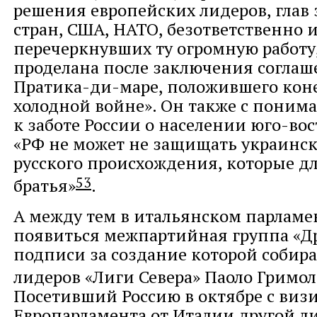
решения европейских лидеров, глав
стран, США, НАТО, безответственно 
перечеркнувших ту огромную работу,
проделана после заключения соглаш
Пратика-ди-маре, положившего кон
холодной войне». Он также с поним
к заботе России о населении юго-во
«РФ не может не защищать украинс
русского происхождения, которые дл
53
братья»
.
А между тем в итальянском парламе
появиться межпартийная группа «Др
подписи за создание которой собира
лидеров «Лиги Севера» Паоло Гримо
Посетивший Россию в октябре с виз
Европарламента от Италии другой л