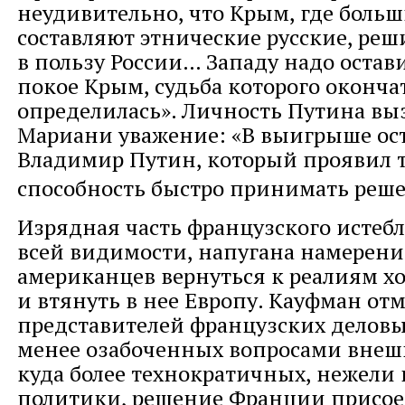
неудивительно, что Крым, где боль
составляют этнические русские, реш
в пользу России… Западу надо остави
покое Крым, судьба которого оконча
определилась». Личность Путина вы
Мариани уважение: «В выигрыше ос
Владимир Путин, который проявил т
способность быстро принимать реш
Изрядная часть французского истеб
всей видимости, напугана намерен
американцев вернуться к реалиям х
и втянуть в нее Европу. Кауфман отм
представителей французских деловых
менее озабоченных вопросами внеш
куда более технократичных, нежели
политики, решение Франции присое