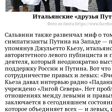
Итальянские «друзья Пут
Фото из блога https://www.facebo
Сальвини также развенчал миф о том
симпатизанты Путина на Западе — п
упомянув Джульетто Кьезу, итальян
авторитетного левого публициста и 
деятеля, который неоднократно выс
поддержку России и Путина. Вот что 
сотрудничестве правых и левых: «Вч
Кьеза давал интервью радио «Падани
учреждено «Лигой Севера». Нет проб
отношениях между левыми и правы
заключается в сегодняшнем состоян
которое объединяет всех — и левых, 