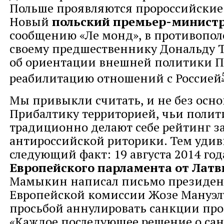
Польше проявляются пророссийские
Новый
польский премьер-минист
сообщению «Ле монд», в противопо
своему предшественнику Дональду Т
об ориентации внешней политики 
реабилитацию отношений с Россией
Мы привыкли считать, и не без осн
Прибалтику территорией, чьи полит
традиционно делают себе рейтинг за
антироссийской риторики. Тем удив
следующий факт: 19 августа 2014 го
Европейского парламента от Латв
Мамыкин написал письмо президен
Европейской комиссии Жозе Мануэлу
просьбой аннулировать санкции про
«Каждое последующее решение о са