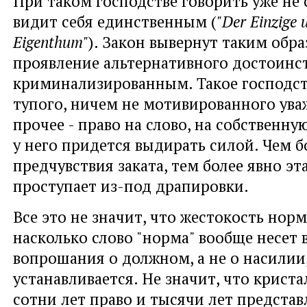
При таком господстве говорить уже не с
видит себя единственным (
"
Der
Einzige
Eigenthum
"
). Закон вывернут таким обра
проявление альтернативного достоинст
криминализированным. Такое господс
тупого, ничем не мотивированного ува
прочее - право на слово, на собственну
у него придется выдирать силой. Чем 
предчувствия заката, тем более явно эт
проступает из-под драпировки.
Все это не значит, что жестокость норм
насколько слово "норма" вообще несет в
вопрошания о должном, а не о насилии
устанавливается. Не значит, что крист
сотни лет право и тысячи лет представ