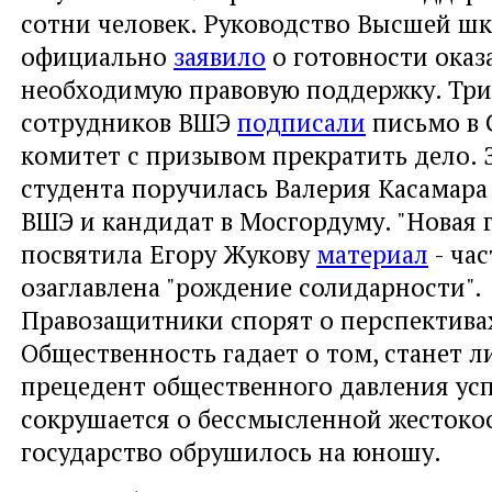
сотни человек. Руководство Высшей ш
официально
заявило
о готовности оказ
необходимую правовую поддержку. Три
сотрудников ВШЭ
подписали
письмо в 
комитет с призывом прекратить дело. З
студента поручилась Валерия Касамара
ВШЭ и кандидат в Мосгордуму. "Новая г
посвятила Егору Жукову
материал
- час
озаглавлена "рождение солидарности".
Правозащитники спорят о перспективах
Общественность гадает о том, станет л
прецедент общественного давления ус
сокрушается о бессмысленной жестокос
государство обрушилось на юношу.