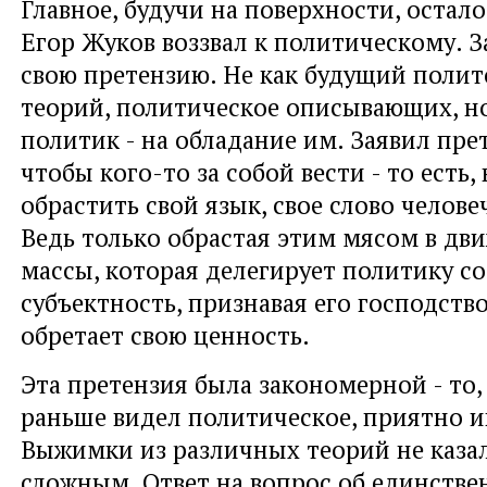
Главное, будучи на поверхности, остал
Егор Жуков воззвал к политическому. З
свою претензию. Не как будущий полито
теорий, политическое описывающих, н
политик - на обладание им. Заявил пре
чтобы кого-то за собой вести - то есть,
обрастить свой язык, свое слово челов
Ведь только обрастая этим мясом в д
массы, которая делегирует политику с
субъектность, признавая его господство
обретает свою ценность.
Эта претензия была закономерной - то,
раньше видел политическое, приятно и
Выжимки из различных теорий не каза
сложным. Ответ на вопрос об единств