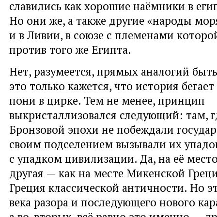
славились как хорошие наёмники в еги
Но они же, а также другие «народы мор
и в Ливии, в союзе с племенами которо
против того же Египта.
Нет, разумеется, прямых аналогий быть
это только кажется, что история бегает 
пони в цирке. Тем не менее, принцип
выкристаллизовался следующий: там, 
Бронзовой эпохи не побеждали государ
своим подселением вызывали их упадо
с упадком цивилизации. Да, на её мест
другая — как на месте Микенской Грец
Греция классической античности. Но эт
века разора и последующего нового кар
а во-вторых, всё равно это именно — др