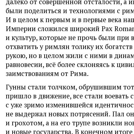
далеко от совершенной отсталости, а 
были поделиться и технологиями с ри
И в целом к первым и в первые века на
Империи сложился широкий Pax Roman
и культур, которые не прочь были при
отхватить у римлян толику их богатст
рукою, но в целом жили с ними в дина
равновесии, всё более склоняясь к ци
заимствованиям от Рима.
Гунны стали толчком, обрушившим тот
пришло в движение, все стали воевать с
с уже зримо изменившейся идентичнос
не выдержал новых потрясений. Пал он
и грохотом, а на его трупе возникли н
и новые государства. В конечном итоге