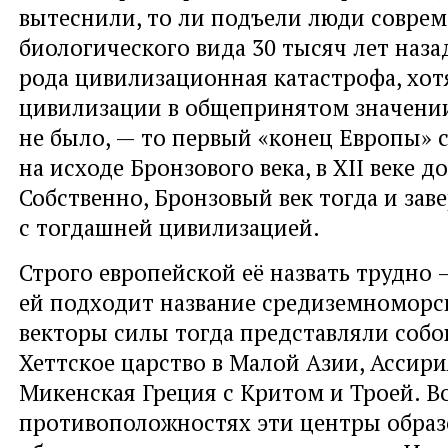
вытеснили, то ли подъели люди совре
биологического вида 30 тысяч лет наза
рода цивилизационная катастрофа, хот
цивилизации в общепринятом значении
не было, — то первый «конец Европы» 
на исходе Бронзового века, в XII веке д
Собственно, Бронзовый век тогда и зав
с тогдашней цивилизацией.
Строго европейской её назвать трудно 
ей подходит название средиземноморс
векторы силы тогда представляли собо
Хеттское царство в Малой Азии, Ассири
Микенская Греция с Критом и Троей. Во
противоположностях эти центры образ