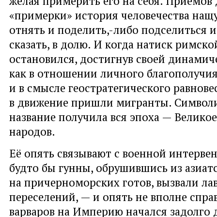
желая примерить его на себя. Приёмов
«примерки» история человечества нащ
отнять и поделить,-либо подселиться и
сказать, в долю. И когда натиск римск
остановился, достигнув своей динами
как в отношении личного благополучия
и в смысле геостратегического равнове
в движение пришли мигранты. Символ
название получила вся эпоха — Велико
народов.
Её опять связывают с военной интерве
будто бы гунны, обрушившись из азиат
на причерноморских готов, вызвали ла
переселений, — и опять не вполне спра
варваров на Империю начался задолго д