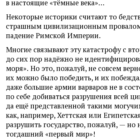
в настоящие «тёмные века»…
Некоторые историки считают то бедств
страшным цивилизационным провалом
падение Римской Империи.
Многие связывают эту катастрофу с вт
до сих пор надёжно не идентифициров
моря». Но это, пожалуй, не совсем верн
их можно было победить, и их побежда
даже большие армии варваров не в сос
по себе добиваться разрушения всей ц
да ещё представленной такими могуч
как, например, Хеттская или Египетска
разрушить государство, пожалуй, — но н
тогдашний «первый мир»!