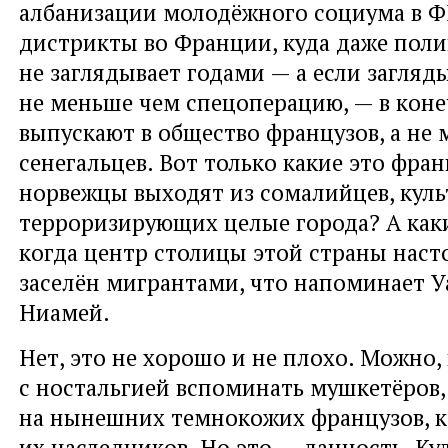
албанизации молодёжного социума в Ф
дистрикты во Франции, куда даже пол
не заглядывает годами — а если загляды
не меньше чем спецоперацию, — в кон
выпускают в общество французов, а не
сенегальцев. Вот только какие это фра
норвежцы выходят из сомалийцев, кул
терроризирующих целые города? А как
когда центр столицы этой страны наст
заселён мигрантами, что напоминает У
Ниамей.
Нет, это не хорошо и не плохо. Можно,
с ностальгией вспоминать мушкетёров,
на нынешних темнокожих французов, к
их наследников. Но это — данность. Ку