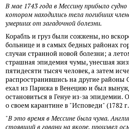
В мае 1743 года в Мессину прибыло судно 
котором находились тела погибших член
умерших от загадочной болезни.
Корабль и груз были сожжены, но вскоре
больнице и в самых бедных районах го
случаи странной новой болезни; а лето
страшная эпидемия чумы, унесшая жиз
пятидесяти тысяч человек, а затем исч
распространившись на другие районы 
ехал из Парижа в Венецию и был выну
остановиться в Генуе из-за эпидемии. 
о своем карантине в "Исповеди" (1782 г.
"
В это время в Мессине была чума. Англ
стоявший в гавани на якоре, произвел ос