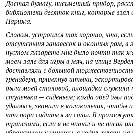
Достал бумагу, письменный прибор, расс
библиотеки десяток книг, которые взял с
Парижа.
Словом, устроился так хорошо, что, есл
отсутствия занавесок и оконных рам, в
пустом лазарете мне было почти так же 
моем зале для игры в мяч, на улице Вердел
доставляли с большой торжественность
гренадера, примкнув штыки, эскортирова
была моей столовой, площадка служила 
ступенька — сиденьем; когда обед был под
удаляясь, звонили в колокольчик, чтобы 
что пора садиться за стол. В промежут
трапезами, если я не читал и не писал и
убранством комнаты, я ходил гулять н