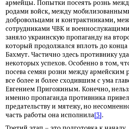
армейцы. Попытки посеять рознь меж
родами войск, между мобилизованным
добровольцами и контрактниками, ме
сотрудниками ЧВК и военнослужащими 
заняло украинскую пропаганду на втор
который продолжался вплоть до конца 
Бахмут. Частично здесь противнику уд
некоторых успехов. Особенно в том, чт
посева семян розни между армейским 
все более и более сходившим с ума гла
Евгением Пригожиным. Конечно, нельзя
именно пропаганда противника привел
предательству и мятежу, но несомненно
часть работы она исполнила
[3]
.
Третий этап – это подготовка к началу