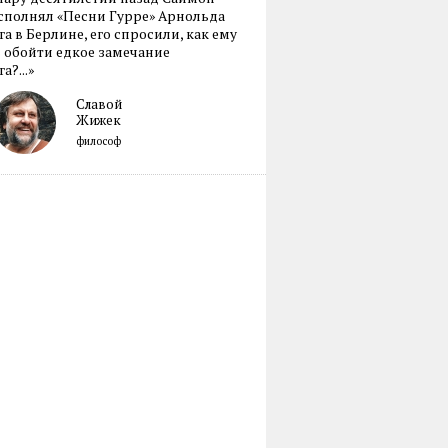
сполнял «Песни Гурре» Арнольда
а в Берлине, его спросили, как ему
 обойти едкое замечание
а?...»
Славой
Жижек
философ