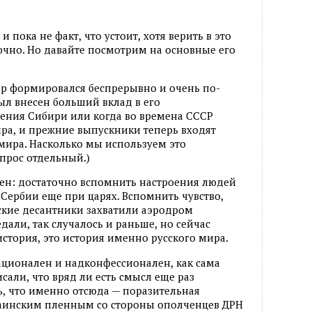
и пока не факт
,
что устоит
,
хотя верить в это
очно. Но давайте посмотрим на основные его
ир формировался беспрерывно и очень по-
ыл внесен больший вклад в его
ения Сибири или когда во времена СССР
ира
,
и прежние выпускники теперь входят
мира. Насколько мы используем это
прос отдельный.)
ен: достаточно вспомнить настроения людей
 Сербии еще при царях. Вспомнить чувство
,
ские десантники захватили аэродром
едали
,
так случалось и раньше
,
но сейчас
история
,
это история именно русского мира.
ционален и надконфессионален
,
как сама
исали
,
что вряд ли есть смысл еще раз
ь
,
что именно отсюда — поразительная
аинским пленным со стороны ополченцев ДРН