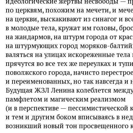
идеологические жертвы несвободы — 
по церквям, похожим на мечети, и меч
на церкви, выскакивают из синагог и в
в молодые тела, кружат им головы, бро
на жандармов, на штурм города от кра
на штурмующих город моряков-балтийц
валяться на улицах искореженные тела 
прячутся во все тех же переулках и туп
поволжского города, начисто перестро
и переименованных, но так навсегда и 
Будущая ЖЗЛ Ленина колеблется межд
памфлетом и магическим реализмом
(и в перспективе — пессимистической 
и тем и другим боком вписываясь в не
возникший новый тон просвещенного к