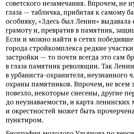
советского незамечания. Впрочем, не 
глаза — табличка, прибитая к самому б
особняку, «Здесь был Ленин» выдавала
грамоту и, превратив в памятник, защи
Если и можно найти в сетях победивше
города стройкомплекса редкие участки
застройки — то почти всегда это сам 
в глаза памятник революции. Так Лени
в урбаниста-охранителя, неузнанного 
охраны памятников. Впрочем, не всем
повезло, некоторые снесены, другие п
до неузнаваемости, и карта ленинских 
и окрестностей может быть прочерчен
пунктиром.
Биография молодого Ульянова по верс