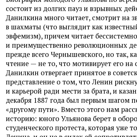
состоит из долгих пауз и взрывных дей
Данилкина много читает, смотрит на з
в шахматы (что выглядит как известны
эвфемизм), причем читает бессистемн
и преимущественно революционных де
прежде всего Чернышевского, но так, к
чтение — не то, что мотивирует его на 
Данилкин отвергает принятое в советс
представление о том, что Ленин рискн
и карьерой ради мести за брата, и каза
декабря 1887 года был первым шагом п
«другому пути». Вместо этого нам рас
историю: юного Ульянова берет в обор
студенческого протеста, которая уже т
Ленина, и он не в силах ей сопротивлят