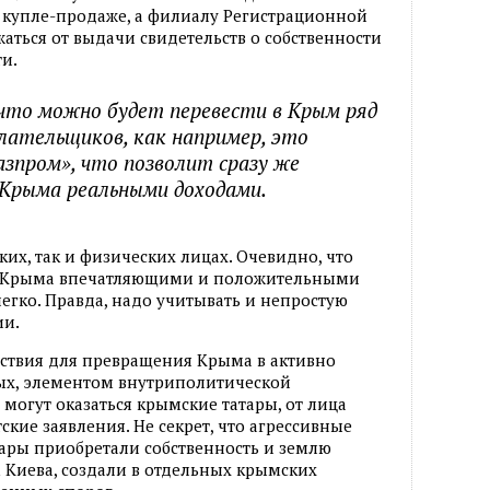
х купле-продаже, а филиалу Регистрационной
аться от выдачи свидетельств о собственности
и.
 что можно будет перевести в Крым ряд
лательщиков, как например, это
азпром», что позволит сразу же
Крыма реальными доходами.
их, так и физических лицах. Очевидно, что
и Крыма впечатляющими и положительными
егко. Правда, надо учитывать и непростую
ии.
тствия для превращения Крыма в активно
ых, элементом внутриполитической
могут оказаться крымские татары, от лица
ские заявления. Не секрет, что агрессивные
ары приобретали собственность и землю
 Киева, создали в отдельных крымских