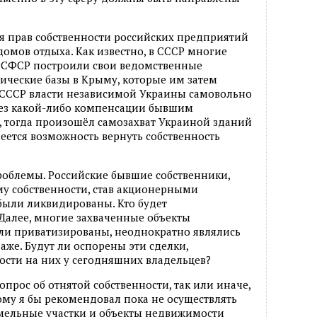
я прав собственности российских предприятий
домов отдыха. Как известно, в СССР многие
РСФСР построили свои ведомственные
тические базы в Крыму, которые им затем
 СССР власти независимой Украины самовольно
без какой-либо компенсации бывшим
, тогда произошёл самозахват Украиной зданий
меется возможность вернуть собственность
облемы. Российские бывшие собственники,
му собственности, став акционерными
 были ликвидированы. Кто будет
Далее, многие захваченные объекты
ыли приватизированы, неоднократно являлись
аже. Будут ли оспорены эти сделки,
ности на них у сегодняшних владельцев?
опрос об отнятой собственности, так или иначе,
ому я бы рекомендовал пока не осуществлять
емельные участки и объекты недвижимости