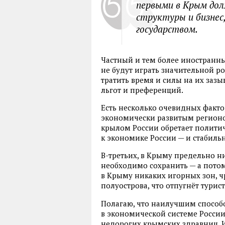
первыми в Крым до
структуры и бизнес,
государством.
Частный и тем более иностранн
не будут играть значительной р
тратить время и силы на их заз
льгот и преференций.
Есть несколько очевидных факто
экономически развитым регионо
крылом России обретает политич
к экономике России — и стабиль
В-третьих, в Крыму предельно н
необходимо сохранить — а потом
в Крыму никаких игорных зон, 
полуострова, что отпугнёт турис
Полагаю, что наилучшим способ
в экономической системе России
недорогих крымских здравниц. 