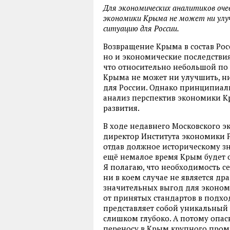
Для экономических аналитиков оче
экономики Крыма не может ни улу
ситуацию для России.
Возвращение Крыма в состав Рос
но и экономические последствия
что относительно небольшой по
Крыма не может ни улучшить, н
для России. Однако принципиал
анализ перспектив экономики К
развития.
В ходе недавнего Московского эк
директор Института экономики 
отдав должное историческому зн
ещё немалое время Крым будет о
Я полагаю, что необходимость 
ни в коем случае не является д
значительных выгод для экономи
от принятых стандартов в подхо
представляет собой уникальный 
слишком глубоко. А потому опа
переносу в Крым крупного пром