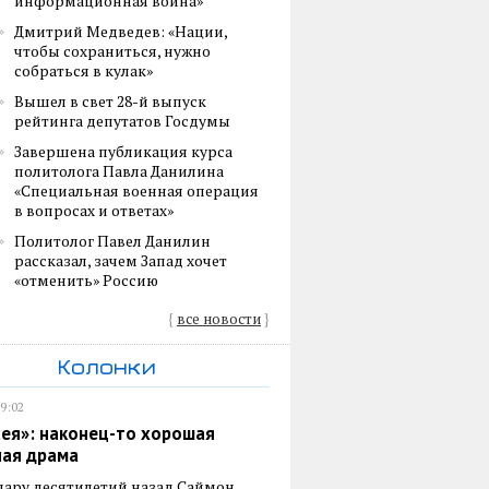
информационная война»
Дмитрий Медведев: «Нации,
чтобы сохраниться, нужно
собраться в кулак»
Вышел в свет 28-й выпуск
рейтинга депутатов Госдумы
Завершена публикация курса
политолога Павла Данилина
«Специальная военная операция
в вопросах и ответах»
Политолог Павел Данилин
рассказал, зачем Запад хочет
«отменить» Россию
{
все новости
}
Колонки
19:02
ея»: наконец-то хорошая
ная драма
пару десятилетий назад Саймон