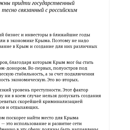
лжны придти государственный
 тесно связанный с российским
ый бизнес и инвесторы в ближайшие годы
оли в экономике Крыма. Поэтому не надо
ывание в Крым и создание для них различных
ров, благодаря которым Крым мог бы стать
м-донором. Во-первых, полуостров под
ескую стабильность, а за счет подключения
ность экономическую. Это во-вторых.
изкий уровень преступности. Этот фактор
у ни в коем случае нельзя допускать создания
чреватых скорейшей криминализацией
тов и отдыхающих.
ом поскорее найти место для Крыма
 — это использование и развитие сети
Именно в эту сферу должны быть направлены