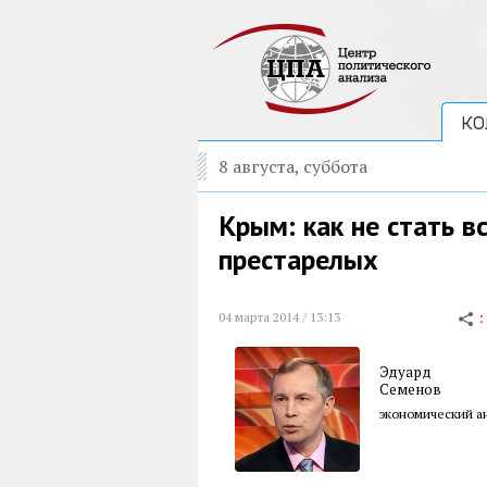
КО
8 августа, суббота
Крым: как не стать 
престарелых
04 марта 2014 / 13:13
Эдуард
Семенов
экономический а