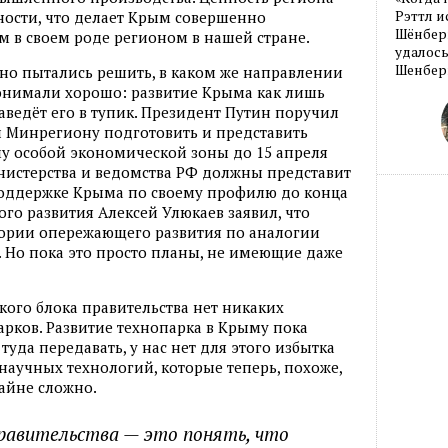
Рэттл и
ности, что делает Крым совершенно
Шёнберг
в своем роде регионом в нашей стране.
удалось
Шенберг
но пытались решить, в каком же направлении
онимали хорошо: развитие Крыма как лишь
аведёт его в тупик. Президент Путин поручил
 Минрегиону подготовить и представить
у особой экономической зоны до 15 апреля
инистерства и ведомства РФ должны представит
оддержке Крыма по своему профилю до конца
го развития Алексей Улюкаев заявил, что
тории опережающего развития по аналогии
 Но пока это просто планы, не имеющие даже
кого блока правительства нет никаких
рков. Развитие технопарка в Крыму пока
туда передавать, у нас нет для этого избытка
учных технологий, которые теперь, похоже,
райне сложно.
правительства — это понять, что