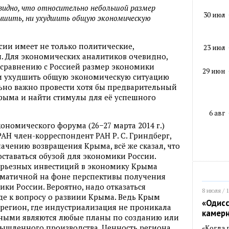
видно, что относительно небольшой размер
30 июл
чшить, ни ухудшить общую экономическую
сии имеет не только политические,
23 июл
. Для экономических аналитиков очевидно,
 сравнению с Россией размер экономики
29 июн
и ухудшить общую экономическую ситуацию
ьно важно провести хотя бы предварительный
рыма и найти стимулы для её успешного
6 авг
ономического форума (26−27 марта 2014 г.)
РАН член-корреспондент РАН
Р. С. Гриндберг
,
ачению возвращения Крыма, всё же сказал, что
ставаться обузой для экономики России.
серьезных инвестиций в экономику Крыма
раматичной на фоне перспективы получения
ки России. Вероятно, надо отказаться
8 июля / 
де к вопросу о развиии Крыма. Ведь Крым
«Одисс
регион, где индустриализация не проникала
камер
сными являются любые планы по созданию или
ышленного производства. Ценность региона
«Когда 