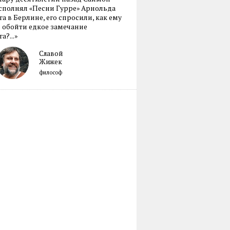
сполнял «Песни Гурре» Арнольда
а в Берлине, его спросили, как ему
 обойти едкое замечание
а?...»
Славой
Жижек
философ