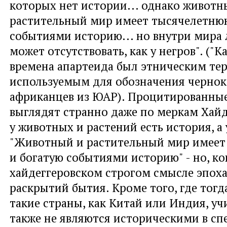
которых нет истории... однако животн
растительный мир имеет тысячелетню
событиями историю... но внутри мира
может отсутствовать, как у негров". ("К
времена апартеида был этническим те
используемым для обозначения черно
африканцев из ЮАР). Процитированны
выглядят странно даже по меркам Хайде
у животных и растений есть история, а у
"Животный и растительный мир имеет
и богатую событиями историю" - но, ко
хайдеггеровском строгом смысле эпох
раскрытий бытия. Кроме того, где тогд
такие страны, как Китай или Индия, уч
также не являются историческими в с