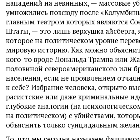
нападений на невинных, — массовые уб
умножились повсюду после «Колумбины»
главным театром которых являются С
Штаты, — это лишь верхушка айсберга, 
которое на политическом уровне перев
мировую историю. Как можно объяснит
кого-то вроде Дональда Трампа или Ж
половиной североамериканского или б
населения, если не проявлением отчая
к себе? Избрание человека, открыто в
расистские или даже криминальные ид
глубокие аналогии (на психологическом
на политическом) с убийствами, кото
объяснить только суицидальным желан
То, что мы сегодня называем фашизмо