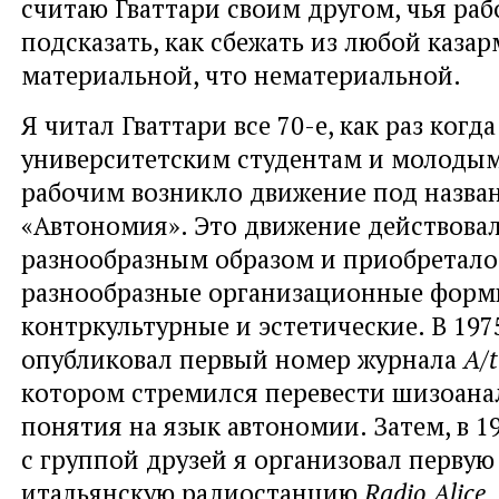
считаю Гваттари своим другом, чья ра
подсказать, как сбежать из любой казар
материальной, что нематериальной.
Я читал Гваттари все 70-е, как раз когд
университетским студентам и молоды
рабочим возникло движение под назва
«Автономия». Это движение действова
разнообразным образом и приобретало
разнообразные организационные форм
контркультурные и эстетические. В 1975
опубликовал первый номер журнала
A/t
котором стремился перевести шизоана
понятия на язык автономии. Затем, в 19
с группой друзей я организовал перву
итальянскую радиостанцию
Radio Alice
.