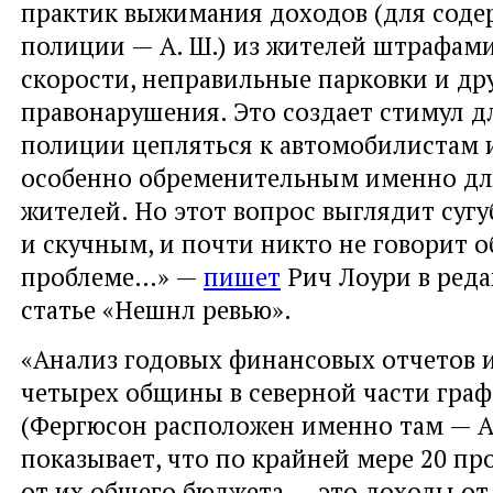
практик выжимания доходов (для соде
полиции — А. Ш.) из жителей штрафам
скорости, неправильные парковки и др
правонарушения. Это создает стимул д
полиции цепляться к автомобилистам 
особенно обременительным именно дл
жителей. Но этот вопрос выглядит суг
и скучным, и почти никто не говорит о
проблеме…» —
пишет
Рич Лоури в ред
статье «Нешнл ревью».
«Анализ годовых финансовых отчетов 
четырех общины в северной части граф
(Фергюсон расположен именно там — А.
показывает, что по крайней мере 20 пр
от их общего бюджета — это доходы от