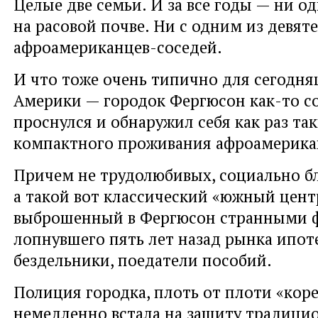
Целые две семьи. И за все годы — ни о
на расовой почве. Ни с одним из девят
афроамериканцев-соседей.
И что тоже очень типично для сегодн
Америки — городок Фергюсон как-то 
проснулся и обнаружил себя как раз т
компактного проживания афроамерика
Причем не трудолюбивых, социально б
а такой вот классический «южный цент
выброшенный в Фергюсон странными 
лопнувшего пять лет назад рынка ипот
бездельники, поедатели пособий.
Полиция городка, плоть от плоти «кор
немедленно встала на защиту традици